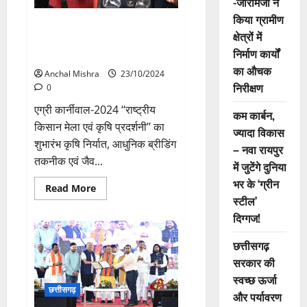
-जीरामजी ने
किया ग्रामीण
विकसित भारत बनाने में किसानों का
क्षेत्रों में
योगदान महत्वपूर्ण: मुख्यमंत्री विष्णु देव
निर्माण कार्यों
साय
का औचक
Anchal Mishra
23/10/2024
निरीक्षण
0
एग्री कार्नीवाल-2024 ‘‘राष्ट्रीय
कम कार्बन,
किसान मेला एवं कृषि प्रदर्शनी’’ का
ज्यादा विकास
शुभारंभ कृषि निर्यात, आधुनिक ब्रीडिंग
– नवा रायपुर
तकनीक एवं जैव...
में जुटेंगे दुनिया
भर के ‘ग्रीन
Read
Read More
more
स्टील’
about
विकसित
दिग्गज!
भारत
बनाने
छत्तीसगढ़
में
किसानों
सरकार की
का
योगदान
स्वच्छ ऊर्जा
महत्वपूर्ण:
छत्तीसगढ़
मुख्यमंत्री
और पर्यावरण
विष्णु