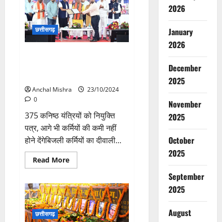
और
2026
संस्कृति
से
जोड़ना
छत्तीसगढ़
January
महत्वपूर्ण
कार्य:
2026
मुख्यमंत्री
विष्णु
पीएम सूर्यघर योजना से 300 यूनिट
देव
मुफ्त बिजली का लाभ उठाएं: मुख्यमंत्री
साय
December
विष्णु देव साय
2025
Anchal Mishra
23/10/2024
0
November
375 कनिष्ठ यंत्रियों को नियुक्ति
2025
पत्र, आगे भी कर्मियों की कमी नहीं
October
होने देंगेबिजली कर्मियों का दीवाली...
2025
Read
Read More
more
about
September
पीएम
सूर्यघर
2025
योजना
से
300
August
छत्तीसगढ़
यूनिट
मुफ्त