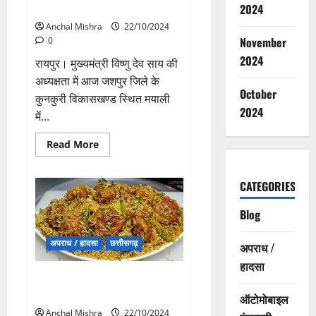
की बैठक, CM साय करेंगे अध्यक्षता
2024
Anchal Mishra
22/10/2024
November
0
2024
रायपुर। मुख्यमंत्री विष्णु देव साय की
अध्यक्षता में आज जशपुर जिले के
October
कुनकुरी विकासखण्ड स्थित मयाली
2024
में...
Read
Read More
more
about
आज
आदिवासी
CATEGORIES
विकास
प्राधिकरण
की
Blog
बैठक,
CM
साय
अपराध / हादसा
छत्तीसगढ़
अपराध /
करेंगे
अध्यक्षता
हादसा
अकेले खा गया बिरयानी, तो दोस्त ने
कर दिया मर्डर
ऑटोमोबाइल
Anchal Mishra
22/10/2024