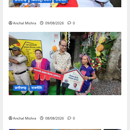
138 करोड़ की लागत से नांदघाट-मुंगेली रोड होगा फोरलेन
Anchal Mishra
09/08/2026
0
छत्तीसगढ़
राजनीति
आयुक्त वीबी -जीरामजी ने किया ग्रामीण क्षेत्रों में निर्माण कार्यों
का औचक निरीक्षण
Anchal Mishra
08/08/2026
0