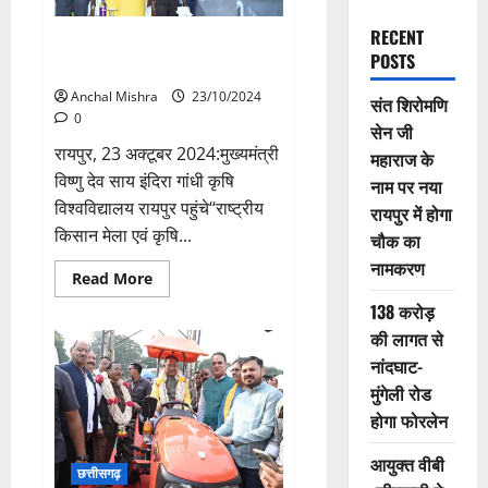
RECENT
मुख्यमंत्री विष्णु देव साय इंदिरा गांधी
POSTS
कृषि विश्वविद्यालय रायपुर पहुंचे
Anchal Mishra
23/10/2024
संत शिरोमणि
0
सेन जी
रायपुर, 23 अक्टूबर 2024:मुख्यमंत्री
महाराज के
विष्णु देव साय इंदिरा गांधी कृषि
नाम पर नया
विश्वविद्यालय रायपुर पहुंचे‘‘राष्ट्रीय
रायपुर में होगा
किसान मेला एवं कृषि...
चौक का
नामकरण
Read
Read More
more
about
138 करोड़
मुख्यमंत्री
की लागत से
विष्णु
देव
नांदघाट-
साय
इंदिरा
मुंगेली रोड
गांधी
कृषि
होगा फोरलेन
विश्वविद्यालय
रायपुर
पहुंचे
आयुक्त वीबी
छत्तीसगढ़