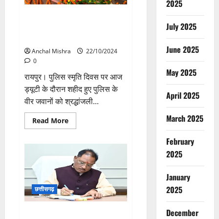
2025
बिजली
का
वाणिज्य और उद्योग, श्रममंत्री लखन
लाभ
July 2025
लाल देवांगन ने दी शहीदों को
उठाएं:
मुख्यमंत्री
श्रद्धांजलि
विष्णु
देव
June 2025
Anchal Mishra
22/10/2024
साय
0
May 2025
रायपुर। पुलिस स्मृति दिवस पर आज
ड्यूटी के दौरान शहीद हुए पुलिस के
April 2025
वीर जवानों को श्रद्धांजली...
March 2025
Read
Read More
more
about
February
वाणिज्य
और
2025
उद्योग,
श्रममंत्री
लखन
लाल
January
देवांगन
ने
2025
छत्तीसगढ़
दी
शहीदों
को
December
आज आदिवासी विकास प्राधिकरण
श्रद्धांजलि