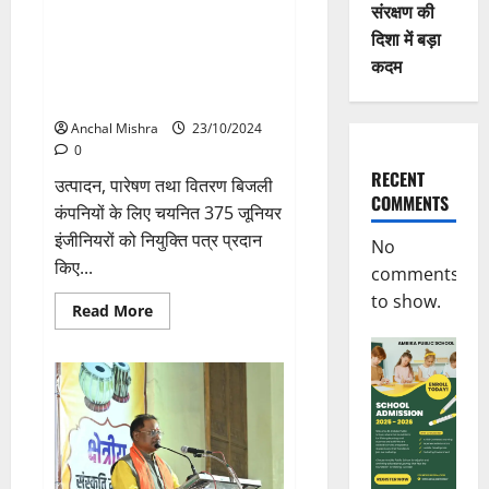
देव
संरक्षण की
साय
मुख्यमंत्री विष्णु देव साय ने छत्तीसगढ़
दिशा में बड़ा
राज्य पावर कंपनी के कर्मचारियों को
कदम
अधिकतम 12 हजार रूपए के बोनस की
घोषणा की
Anchal Mishra
23/10/2024
0
RECENT
उत्पादन, पारेषण तथा वितरण बिजली
COMMENTS
कंपनियों के लिए चयनित 375 जूनियर
इंजीनियरों को नियुक्ति पत्र प्रदान
No
किए...
comments
to show.
Read
Read More
more
about
मुख्यमंत्री
विष्णु
देव
साय
ने
छत्तीसगढ़
राज्य
पावर
कंपनी