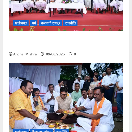
छत्तीसगढ़
धर्म
राजधानी रायपुर
राजनीति
संत शिरोमणि सेन जी महाराज के नाम पर नया रायपुर में होगा
चौक का नामकरण
Anchal Mishra
09/08/2026
0
छत्तीसगढ़
बिलासपुर संभाग
राजनीति