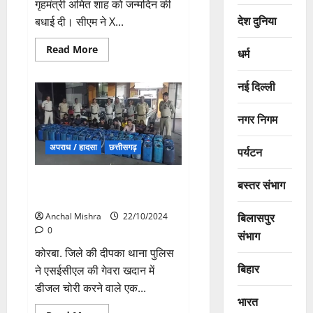
गृहमंत्री अमित शाह को जन्मदिन की
देश दुनिया
बधाई दी। सीएम ने X...
Read
Read More
धर्म
more
about
CM
नई दिल्ली
विष्णुदेव
साय
ने
केंद्रीय
नगर निगम
गृहमंत्री
अमित
शाह
अपराध / हादसा
छत्तीसगढ़
पर्यटन
को
दी
जन्मदिन
11 चोरी गिरफ्तार, जब्त डीजल की
बस्तर संभाग
की
बधाई
कीमत ढाई लाख
बिलासपुर
Anchal Mishra
22/10/2024
0
संभाग
कोरबा. जिले की दीपका थाना पुलिस
बिहार
ने एसईसीएल की गेवरा खदान में
डीजल चोरी करने वाले एक...
भारत