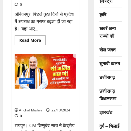
इंडस्ट्री
0
अंबिकापुर: पिछले कुछ दिनों से प्रदेश
कृषि
में अपराध का ग्राफ बढ़ता ही जा रहा
खबरें अन्य
है। यहां आए...
राज्यों की
Read
Read More
more
about
खेल जगत
अकेले
खा
गया
चुनावी कलम
बिरयानी,
तो
दोस्त
छत्तीसगढ़
ने
कर
छत्तीसगढ़
दिया
मर्डर
छत्तीसगढ़
CM विष्णुदेव साय ने केंद्रीय गृहमंत्री
विधानसभा
अमित शाह को दी जन्मदिन की बधाई
Anchal Mishra
22/10/2024
झारखंड
0
रायपुर। CM विष्णुदेव साय ने केंद्रीय
दुर्ग – भिलाई