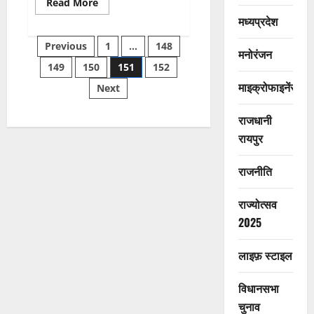
Read
Read More
more
मध्यप्रदेश
about
11
Posts
चोरी
Previous
1
…
148
गिरफ्तार,
मनोरंजन
जब्त
149
150
151
152
pagination
डीजल
की
माइक्रोफाइनेंस
Next
कीमत
ढाई
लाख
राजधानी
रायपुर
राजनीति
राज्योत्सव
2025
लाइफ़ स्टाइल
विधानसभा
चुनाव