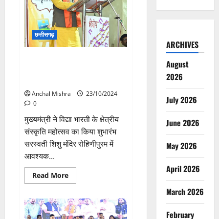
के
कर्मचारियों
को
अधिकतम
12
छत्तीसगढ़
हजार
रूपए
ARCHIVES
के
बोनस
नई पीढ़ी को संस्कार और संस्कृति से
August
की
जोड़ना महत्वपूर्ण कार्य: मुख्यमंत्री
घोषणा
2026
की
विष्णु देव साय
Anchal Mishra
23/10/2024
July 2026
0
मुख्यमंत्री ने विद्या भारती के क्षेत्रीय
June 2026
संस्कृति महोत्सव का किया शुभारंभ
सरस्वती शिशु मंदिर रोहिणीपुरम में
May 2026
आवश्यक...
April 2026
Read
Read More
more
about
March 2026
नई
पीढ़ी
को
February
संस्कार