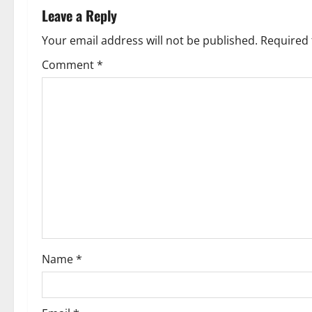
n
Leave a Reply
a
Your email address will not be published.
Required 
v
Comment
*
i
g
a
t
i
o
Name
*
n