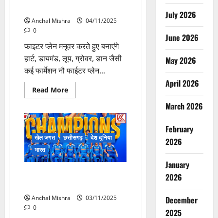
एयर शो 5 नवंबर को
July 2026
Anchal Mishra
04/11/2025
0
June 2026
फाइटर प्लेन मनूवर करते हुए बनाएंगे
हार्ट, डायमंड, लूप, ग्रोवर, डान जैसी
May 2026
कई फार्मेशन नौ फाईटर प्लेन...
April 2026
Read
Read More
more
about
March 2026
नया
रायपुर
में
February
सूर्य
किरण
खेल जगत
छत्तीसगढ़
देश दुनिया
2026
का
भारत
रोमांचक
एयर
January
शो
5
भारतीय महिला क्रिकेट टीम के विश्व
2026
नवंबर
विजेता बनने पर CM साय ने दी बधाई
को
Anchal Mishra
03/11/2025
December
0
2025