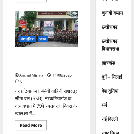
more
about
दक्षिण
चुनावी कलम
कोरिया
के
KITAसे
छत्तीसगढ़
मुख्यमंत्री
विष्णुदेव
साय
की
देश दुनिया
भारत
छत्तीसगढ़
सार्थक
मुलाकात
विधानसभा
44वीं वाहिनी एसएसबी द्वारा हर घर
तिरंगा अभियान के तहत पैदल तिरंगा
झारखंड
यात्रा
Anchal Mishra
11/08/2025
दुर्ग – भिलाई
0
देश दुनिया
नरकटियागंज। 44वीं वाहिनी सशस्त्र
सीमा बल (SSB), नरकटियागंज के
धर्म
तत्वावधान में 79वें स्वतंत्रता दिवस के
उपलक्ष्य में...
नई दिल्ली
Read
Read More
more
नगर निगम
about