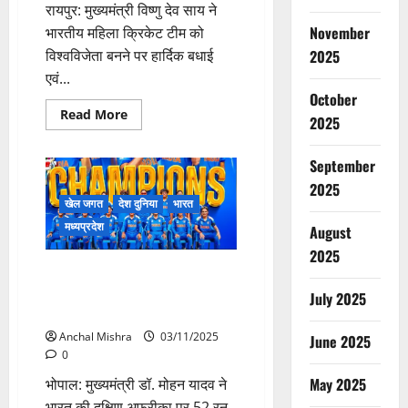
रायपुर: मुख्यमंत्री विष्णु देव साय ने
November
भारतीय महिला क्रिकेट टीम को
विश्वविजेता बनने पर हार्दिक बधाई
2025
एवं...
October
Read
Read More
2025
more
about
भारतीय
September
महिला
क्रिकेट
2025
टीम
के
खेल जगत
देश दुनिया
भारत
विश्व
मध्यप्रदेश
विजेता
August
बनने
पर
2025
CM
CM डॉ. यादव ने भारत द्वारा महिला
साय
विश्व कप क्रिकेट फाइनल जीतने पर
ने
July 2025
दी
दी बधाई
बधाई
Anchal Mishra
03/11/2025
June 2025
0
May 2025
भोपाल: मुख्यमंत्री डॉ. मोहन यादव ने
भारत की दक्षिण अफ्रीका पर 52 रन