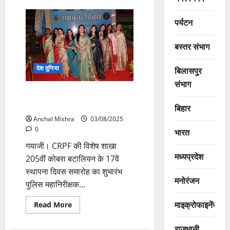
44वीं
वाहिनी
एसएसबी
पर्यटन
द्वारा
हर
घर
बस्तर संभाग
तिरंगा
अभियान
के
देश दुनिया
बिलासपुर
तहत
पैदल
संभाग
तिरंगा
यात्रा
कोबरा 205 ने मनाया गौरव का 17वां
वर्ष
बिहार
Anchal Mishra
03/08/2025
0
भारत
गयाजी। CRPF की विशेष शाखा
मध्यप्रदेश
205वीं कोबरा बटालियन के 17वें
स्थापना दिवस समारोह का शुभारंभ
मनोरंजन
पुलिस महानिरीक्षक...
माइक्रोफाइनेंस
Read
Read More
more
about
कोबरा
राजधानी