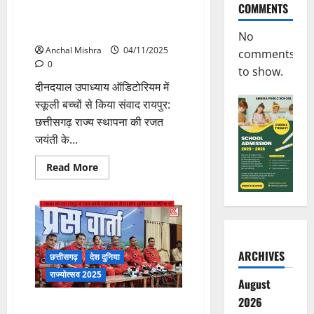
सूर्यकिरण एरोबैटिक टीम ने बच्चों से
COMMENTS
की मुलाकात, दी प्रेरणा – बढ़ाया
उत्साह
No
Anchal Mishra
04/11/2025
comments
0
to show.
दीनदयाल उपाध्याय ऑडिटोरियम में
स्कूली बच्चों से किया संवाद रायपुर:
छत्तीसगढ़ राज्य स्थापना की रजत
जयंती के...
Read
Read More
more
about
सूर्यकिरण
एरोबैटिक
टीम
ने
बच्चों
से
ARCHIVES
की
छत्तीसगढ़
देश दुनिया
मुलाकात,
दी
राज्योत्सव 2025
August
प्रेरणा
–
2026
बढ़ाया
नया रायपुर में सूर्य किरण का रोमांचक
उत्साह