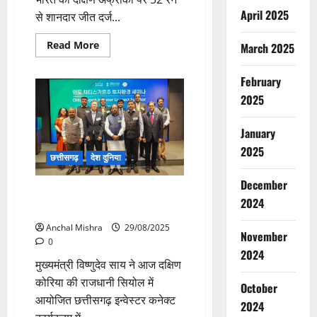
April 2025
से शानदार जीत दर्ज...
Read
Read More
March 2025
more
about
CM
February
डॉ.
यादव
2025
ने
भारत
द्वारा
January
महिला
विश्व
2025
कप
छत्तीसगढ़
देश दुनिया
क्रिकेट
फाइनल
जीतने
December
सीएम ने दक्षिण कोरिया को छत्तीसगढ़
पर
2024
दी
में निवेश के लिए किया आमंत्रित
बधाई
Anchal Mishra
29/08/2025
November
0
2024
मुख्यमंत्री विष्णुदेव साय ने आज दक्षिण
कोरिया की राजधानी सियोल में
October
आयोजित छत्तीसगढ़ इन्वेस्टर कनेक्ट
2024