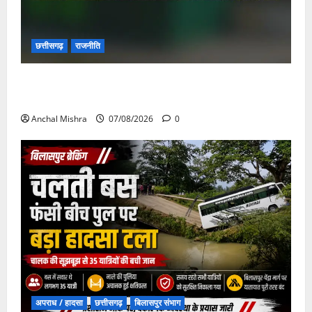
छत्तीसगढ़
राजनीति
छत्तीसगढ़ सरकार की स्वच्छ ऊर्जा और पर्यावरण संरक्षण की
दिशा में बड़ा कदम
Anchal Mishra
07/08/2026
0
अपराध / हादसा
छत्तीसगढ़
बिलासपुर संभाग