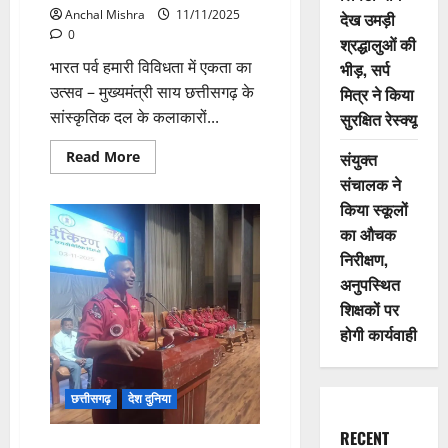
Anchal Mishra
11/11/2025
देख उमड़ी
0
श्रद्धालुओं की
भारत पर्व हमारी विविधता में एकता का
भीड़, सर्प
उत्सव – मुख्यमंत्री साय छत्तीसगढ़ के
मित्र ने किया
सांस्कृतिक दल के कलाकारों...
सुरक्षित रेस्क्यू
Read
Read More
संयुक्त
more
संचालक ने
about
सरदार
किया स्कूलों
पटेल
की
का औचक
150वीं
जयंती
निरीक्षण,
वर्ष
पर
अनुपस्थित
आयोजित
शिक्षकों पर
भारत
पर्व
होगी कार्यवाही
में
शामिल
हुए
छत्तीसगढ़
के
छत्तीसगढ़
देश दुनिया
CM
RECENT