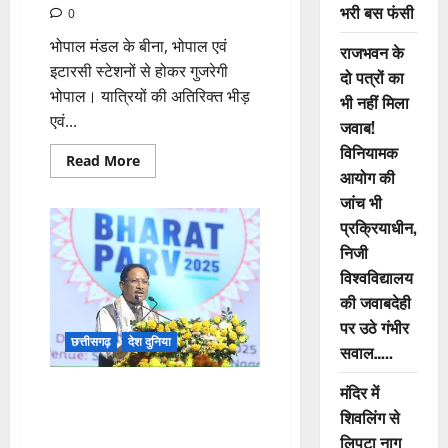
भरी बस फंसी
0
भोपाल मंडल के बीना, भोपाल एवं
राजभवन के
इटारसी स्टेशनों से होकर गुजरेगी
दो पत्रों का
भोपाल। यात्रियों की अतिरिक्त भीड़
भी नहीं मिला
एवं...
जवाब!
विनियामक
Read
Read More
more
आयोग की
about
जांच भी
कानपुर
सेंट्रल–
प्रक्रियाधीन,
तिरुच्चिरापल्ली
के
निजी
मध्य
विशेष
विश्वविद्यालय
गाड़ी
की जवाबदेही
का
संचालन
पर उठे गंभीर
छत्तीसगढ़
देश दुनिया
सवाल…..
मंदिर में
सरदार पटेल की 150वीं जयंती वर्ष पर
आयोजित भारत पर्व में शामिल हुए
शिवलिंग से
छत्तीसगढ़ के CM
लिपटा नाग