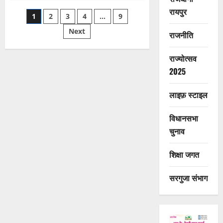
205
ने
रायपुर
Posts
1
2
3
4
…
9
मनाया
गौरव
का
Next
pagination
राजनीति
17वां
वर्ष
राज्योत्सव
2025
लाइफ़ स्टाइल
विधानसभा
चुनाव
शिक्षा जगत
सरगुजा संभाग