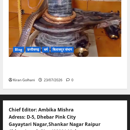
Blog
छत्तीसगढ़
धर्म
बिलासपुर संभाग
मंदिर में शिवलिंग से लिपटा नाग देख उमड़ी श्रद्धालुओं की भीड़,
सर्प मित्र ने किया सुरक्षित रेस्क्यू
Kiran Golhani
23/07/2026
0
Chief Editor: Ambika Mishra
Adress: D-5, Dhebar Pink City
Gayaytari Nagar,Shankar Nagar Raipur