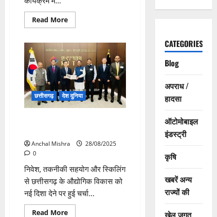
कार्यक्रम में...
Read
Read More
more
about
सीएम
CATEGORIES
ने
दक्षिण
कोरिया
Blog
को
छत्तीसगढ़
में
अपराध /
निवेश
के
छत्तीसगढ़
देश दुनिया
हादसा
लिए
किया
आमंत्रित
दक्षिण कोरिया के KITAसे मुख्यमंत्री
ऑटोमोबाइल
विष्णुदेव साय की सार्थक मुलाकात
इंडस्ट्री
Anchal Mishra
28/08/2025
0
कृषि
निवेश, तकनीकी सहयोग और स्किलिंग
खबरें अन्य
से छत्तीसगढ़ के औद्योगिक विकास को
राज्यों की
नई दिशा देने पर हुई चर्चा...
Read
Read More
खेल जगत