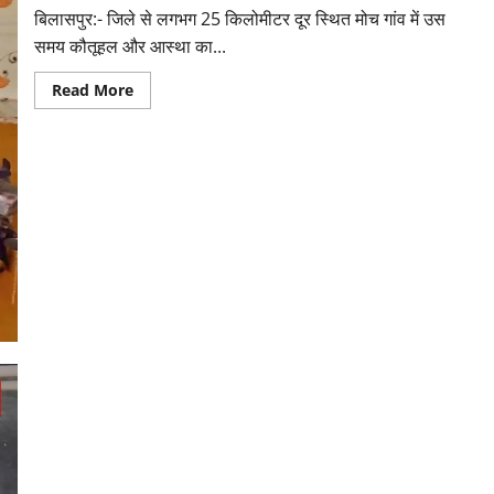
बिलासपुर:- जिले से लगभग 25 किलोमीटर दूर स्थित मोच गांव में उस
समय कौतूहल और आस्था का...
Read
Read More
more
about
मंदिर
में
शिवलिंग
से
लिपटा
नाग
देख
उमड़ी
श्रद्धालुओं
की
भीड़,
सर्प
मित्र
ने
किया
सुरक्षित
रेस्क्यू
संयुक्त संचालक ने किया स्कूलों का औचक निरीक्षण, अनुपस्थित शिक्षकों
पर होगी कार्यवाही