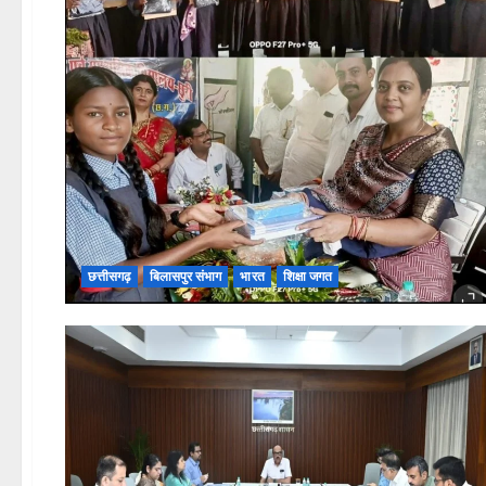
छत्तीसगढ़
बिलासपुर संभाग
भारत
शिक्षा जगत