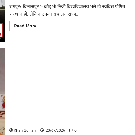
रायपुर/ बिलासपुर :- कोई भी निजी विश्वविद्यालय भले ही स्ववित्त पोषित
संस्थान हों, लेकिन उनका संचालन राज्य...
Read
Read More
more
about
राजभवन
के
दो
पत्रों
का
भी
नहीं
मिला
जवाब!
विनियामक
आयोग
की
जांच
भी
प्रक्रियाधीन,
निजी
विश्वविद्यालय
की
जवाबदेही
मंदिर में शिवलिंग से लिपटा नाग देख उमड़ी श्रद्धालुओं की भीड़, सर्प मित्र
पर
ने किया सुरक्षित रेस्क्यू
उठे
गंभीर
Kiran Golhani
23/07/2026
0
सवाल…..