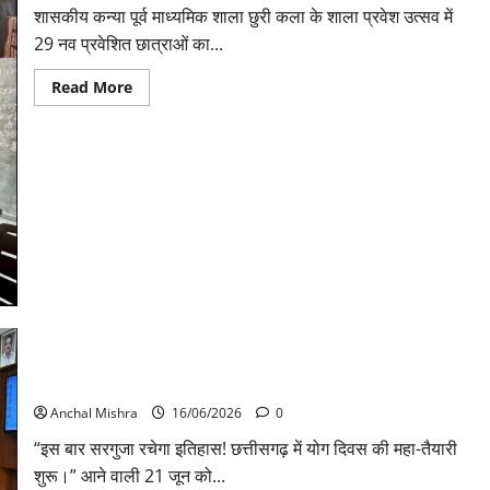
शासकीय कन्या पूर्व माध्यमिक शाला छुरी कला के शाला प्रवेश उत्सव में
29 नव प्रवेशित छात्राओं का...
Read
Read More
more
about
“अनुशासन
से
ही
चरित्र
का
निर्माण
होता
है”
:
पद्मिनी
देवांगन
सरगुजा से उठेगी योग की गूंज, “वर्ल्ड रिकॉर्ड बनाने को छत्तीसगढ़ तैयार!”
Anchal Mishra
16/06/2026
0
“इस बार सरगुजा रचेगा इतिहास! छत्तीसगढ़ में योग दिवस की महा-तैयारी
शुरू।” आने वाली 21 जून को...