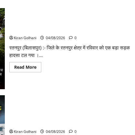
चपोरा आश्रम के पास पुलिया टूटने से यात्रियों से भरी बस फंसी
Kiran Golhani
04/08/2026
0
रतनपुर (बिलासपुर) :- जिले के रतनपुर क्षेत्र में रविवार को एक बड़ा सड़क
हादसा टल गया ।...
Read
Read More
more
about
चपोरा
आश्रम
के
पास
पुलिया
टूटने
से
यात्रियों
राजभवन के दो पत्रों का भी नहीं मिला जवाब! विनियामक आयोग की जांच
से
भी प्रक्रियाधीन, निजी विश्वविद्यालय की जवाबदेही पर उठे गंभीर
भरी
बस
सवाल…..
फंसी
Kiran Golhani
04/08/2026
0