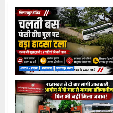
अपराध / हादसा
छत्तीसगढ़
बिलासपुर संभाग