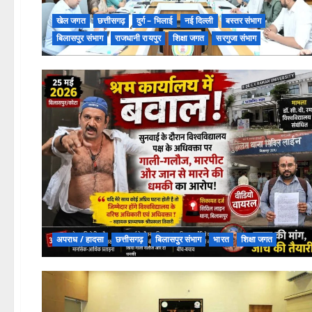
खेल जगत
छत्तीसगढ़
दुर्ग – भिलाई
नई दिल्ली
बस्तर संभाग
बिलासपुर संभाग
राजधानी रायपुर
शिक्षा जगत
सरगुजा संभाग
अपराध / हादसा
छत्तीसगढ़
बिलासपुर संभाग
भारत
शिक्षा जगत