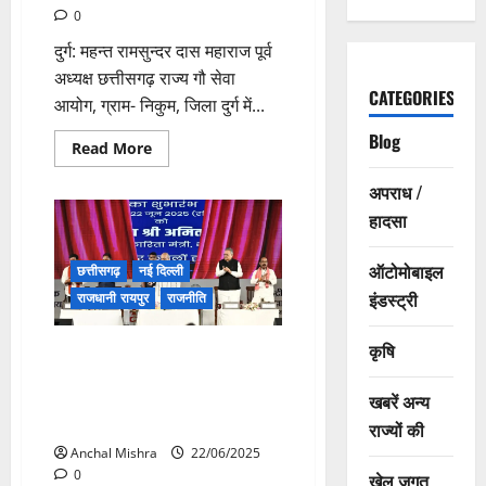
0
दुर्ग: महन्त रामसुन्दर दास महाराज पूर्व
अध्यक्ष छत्तीसगढ़ राज्य गौ सेवा
CATEGORIES
आयोग, ग्राम- निकुम, जिला दुर्ग में...
Blog
Read
Read More
more
about
अपराध /
छ.ग.
राज्य
हादसा
गौ
आयोग
के
ऑटोमोबाइल
पूर्व
छत्तीसगढ़
नई दिल्ली
अध्यक्ष
इंडस्ट्री
राजधानी रायपुर
राजनीति
ने
पंडित
प्रदीप
मिश्रा
कृषि
केंद्रीय गृहमंत्री ने राष्ट्रीय
से
न्यायालयिक विज्ञान विश्वविद्यालय के
की
मुलाकात
अस्थायी परिसर एवं आई-हब रायपुर
खबरें अन्य
का किया वर्चुअली उद्घाटन
राज्यों की
Anchal Mishra
22/06/2025
0
खेल जगत