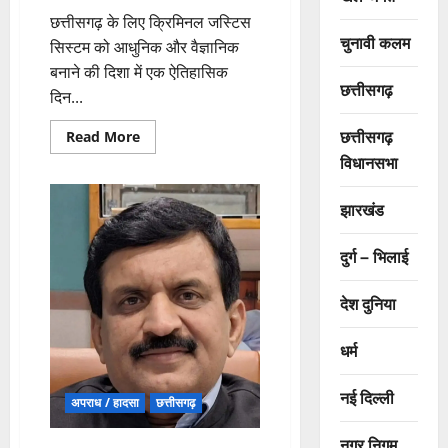
छत्तीसगढ़ के लिए क्रिमिनल जस्टिस
चुनावी कलम
सिस्टम को आधुनिक और वैज्ञानिक
बनाने की दिशा में एक ऐतिहासिक
छत्तीसगढ़
दिन...
छत्तीसगढ़
Read
Read More
more
विधानसभा
about
केंद्रीय
गृहमंत्री
ने
झारखंड
राष्ट्रीय
न्यायालयिक
विज्ञान
दुर्ग – भिलाई
विश्वविद्यालय
के
अस्थायी
देश दुनिया
परिसर
एवं
आई-
हब
धर्म
रायपुर
का
किया
नई दिल्ली
वर्चुअली
अपराध / हादसा
छत्तीसगढ़
उद्घाटन
नगर निगम