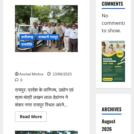
COMMENTS
CM
साय
डॉ.
No
आंबेडकर
बिजनेस
comments
कॉन्क्लेव
एवं
to show.
एक्सिलेंस
अवॉर्ड्स
छत्तीसगढ़
राजधानी रायपुर
समारोह
राजनीति
में
हुए
शामिल
उद्योग मंत्री ने 11 शासकीय वाहनों को
हरी झंडी दिखाकर किया रवाना
Anchal Mishra
23/06/2025
0
रायपुर: प्रदेश के वाणिज्य, उद्योग एवं
श्रम मंत्री लखन लाल देवांगन ने
शंकर नगर रायपुर स्थित अपने...
ARCHIVES
Read
Read More
more
August
about
2026
उद्योग
मंत्री