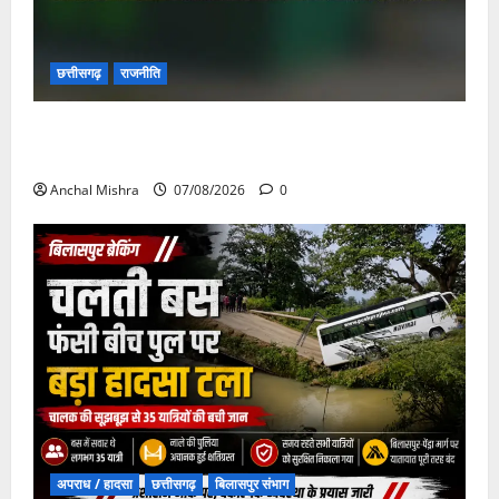
छत्तीसगढ़
राजनीति
छत्तीसगढ़ सरकार की स्वच्छ ऊर्जा और पर्यावरण संरक्षण की
दिशा में बड़ा कदम
Anchal Mishra
07/08/2026
0
अपराध / हादसा
छत्तीसगढ़
बिलासपुर संभाग