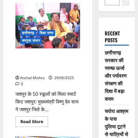
RECENT
छत्तीसगढ़
शिक्षा जगत
POSTS
सरगुजा संभाग
छत्तीसगढ़
CM विष्णु देव साय ने सम्पर्क स्मार्ट
सरकार की
स्कूल और स्मार्ट ब्लॉक कार्यक्रम का
स्वच्छ ऊर्जा
किया शुभारंभ
और पर्यावरण
Anchal Mishra
29/06/2025
संरक्षण की
0
दिशा में बड़ा
जशपुर के 50 स्कूलों को मिला स्मार्ट
कदम
किट जशपुर: मुख्यमंत्री विष्णु देव साय
ने जशपुर जिले के...
चपोरा आश्रम
के पास
Read
Read More
पुलिया टूटने
more
about
से यात्रियों से
CM