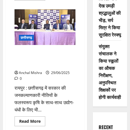
about
देख उमड़ी
तपकरा
को
श्रद्धालुओं की
मिली
भीड़, सर्प
नई
पहचान:
मित्र ने किया
CM
साय
सुरक्षित रेस्क्यू
ने
छत्तीसगढ़
तहसील
कार्यालय
संयुक्त
का
CM साय डॉ. आंबेडकर बिजनेस
किया
संचालक ने
शुभारंभ
कॉन्क्लेव एवं एक्सिलेंस अवॉर्ड्स
किया स्कूलों
समारोह में हुए शामिल
का औचक
Anchal Mishra
29/06/2025
निरीक्षण,
0
अनुपस्थित
रायपुर : छत्तीसगढ़ में सरकार की
शिक्षकों पर
जनकल्याणकारी नीतियों के
होगी कार्यवाही
फलस्वरूप कृषि के साथ-साथ उद्योग-
धंधों के लिए भी...
Read
Read More
more
RECENT
about