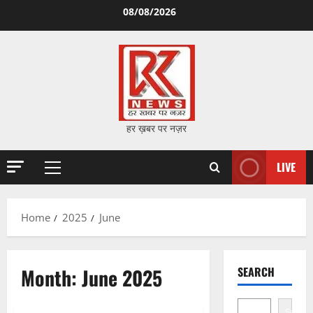
Skip
08/08/2026
to
content
हर ख़बर पर नज़र
LIVE
Primary
Menu
Home
2025
June
Month:
June 2025
SEARCH
Search