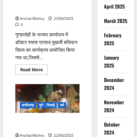
बलिदान
गया पंडित श्यामा प्रसाद मुखर्जी
दिवस
April 2025
बलिदान दिवस
Anchal Mishra
23/06/2025
March 2025
0
गुण्डरदेही के भाजपा कार्यालय में
February
डॉक्टर श्यामा प्रसाद मुखर्जी बलिदान
2025
दिवस का कार्यक्रम आयोजित किया
January
गया था,जिसमें...
2025
Read
Read More
more
about
December
गुंडरदेही
भाजपा
2024
कार्यालय
में
मनाया
November
गया
छत्तीसगढ़
दुर्ग – भिलाई
धर्म
पंडित
2024
श्यामा
प्रसाद
छ.ग. राज्य गौ आयोग के पूर्व अध्यक्ष ने
मुखर्जी
October
बलिदान
पंडित प्रदीप मिश्रा से की मुलाकात
दिवस
2024
Anchal Mishra
22/06/2025