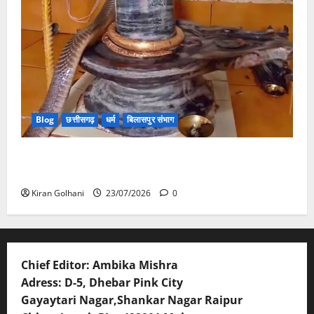
Blog
छत्तीसगढ़
धर्म
बिलासपुर संभाग
मंदिर में शिवलिंग से लिपटा नाग देख उमड़ी श्रद्धालुओं की भीड़,
सर्प मित्र ने किया सुरक्षित रेस्क्यू
Kiran Golhani
23/07/2026
0
Chief Editor: Ambika Mishra
Adress: D-5, Dhebar Pink City
Gayaytari Nagar,Shankar Nagar Raipur