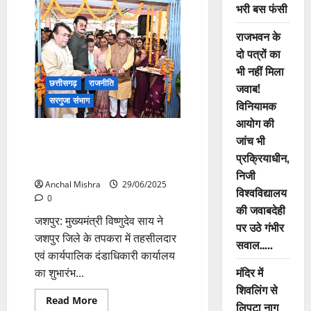
विष्णु
भरी बस फंसी
देव
साय
ने
राजभवन के
सम्पर्क
स्मार्ट
दो पत्रों का
स्कूल
भी नहीं मिला
और
स्मार्ट
छत्तीसगढ़
राजनीति
जवाब!
ब्लॉक
कार्यक्रम
सरगुजा संभाग
विनियामक
का
किया
आयोग की
शुभारंभ
तपकरा को मिली नई पहचान: CM
जांच भी
साय ने तहसील कार्यालय का किया
प्रक्रियाधीन,
शुभारंभ
निजी
Anchal Mishra
29/06/2025
विश्वविद्यालय
0
की जवाबदेही
जशपुर: मुख्यमंत्री विष्णुदेव साय ने
पर उठे गंभीर
जशपुर जिले के तपकरा में तहसीलदार
सवाल…..
एवं कार्यपालिक दंडाधिकारी कार्यालय
मंदिर में
का शुभारंभ...
शिवलिंग से
Read
Read More
लिपटा नाग
more