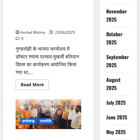
सामुदायिक
भवन
के
गुंडरदेही भाजपा कार्यालय में मनाया
November
मरम्मत
गया पंडित श्यामा प्रसाद मुखर्जी
संधारण
2025
का
बलिदान दिवस
भूमि
पूजन
Anchal Mishra
23/06/2025
October
एवं
0
निर्माणाधीन
2025
कार्यों
गुण्डरदेही के भाजपा कार्यालय में
निरीक्षण
September
डॉक्टर श्यामा प्रसाद मुखर्जी बलिदान
दिवस का कार्यक्रम आयोजित किया
2025
गया था,...
August
Read
Read More
2025
more
about
गुंडरदेही
July 2025
भाजपा
कार्यालय
में
मनाया
June 2025
गया
छत्तीसगढ़
राजनीति
पंडित
श्यामा
May 2025
प्रसाद
गुंडरदेही भाजपा कार्यालय में मनाया
मुखर्जी