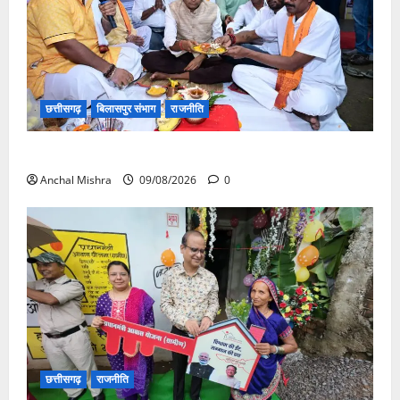
छत्तीसगढ़
बिलासपुर संभाग
राजनीति
138 करोड़ की लागत से नांदघाट-मुंगेली रोड होगा फोरलेन
Anchal Mishra
09/08/2026
0
छत्तीसगढ़
राजनीति