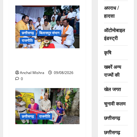
अपराध /
हादसा
ऑटोमोबाइल
छत्तीसगढ़
बिलासपुर संभाग
इंडस्ट्री
राजनीति
कृषि
138 करोड़ की लागत से नांदघाट-
मुंगेली रोड होगा फोरलेन
खबरें अन्य
Anchal Mishra
09/08/2026
राज्यों की
0
खेल जगत
चुनावी कलम
छत्तीसगढ़
राजनीति
छत्तीसगढ़
आयुक्त वीबी -जीरामजी ने किया
छत्तीसगढ़