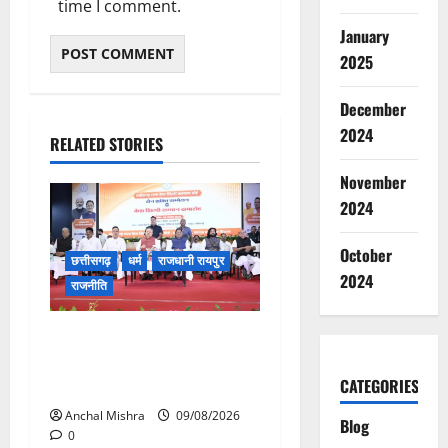
time I comment.
January
2025
December
2024
RELATED STORIES
November
2024
October
छत्तीसगढ़
धर्म
राजधानी रायपुर
2024
राजनीति
संत शिरोमणि सेन जी महाराज के
नाम पर नया रायपुर में होगा चौक
CATEGORIES
का नामकरण
Anchal Mishra
09/08/2026
Blog
0