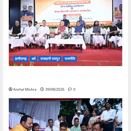
छत्तीसगढ़
धर्म
राजधानी रायपुर
राजनीति
संत शिरोमणि सेन जी महाराज के नाम पर नया रायपुर में होगा
चौक का नामकरण
Anchal Mishra
09/08/2026
0