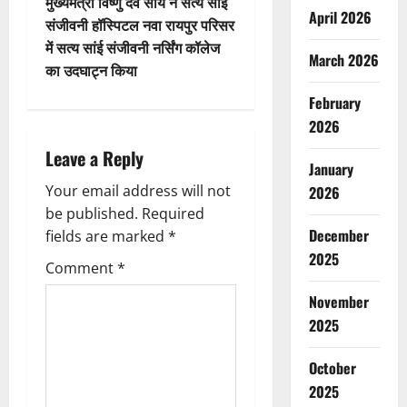
t
मुख्यमंत्री विष्णु देव साय ने सत्य सांई
April 2026
संजीवनी हॉस्पिटल नवा रायपुर परिसर
n
में सत्य सांई संजीवनी नर्सिंग कॉलेज
March 2026
का उदघाट्न किया
a
February
v
2026
i
Leave a Reply
January
g
Your email address will not
2026
be published.
Required
a
December
fields are marked
*
2025
t
Comment
*
November
i
2025
o
October
n
2025