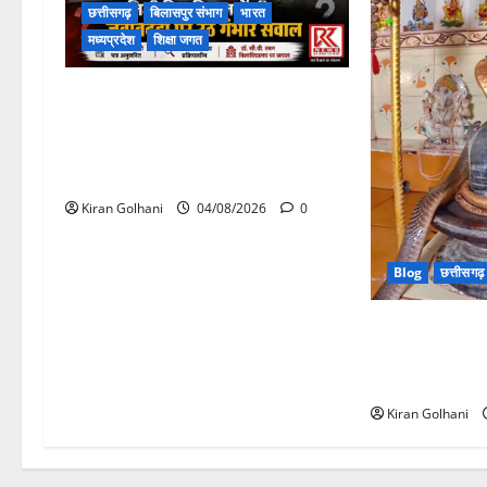
छत्तीसगढ़
बिलासपुर संभाग
भारत
मध्यप्रदेश
शिक्षा जगत
राजभवन के दो पत्रों का भी नहीं मिला
जवाब! विनियामक आयोग की जांच भी
प्रक्रियाधीन, निजी विश्वविद्यालय की
जवाबदेही पर उठे गंभीर सवाल…..
Kiran Golhani
04/08/2026
0
Blog
छत्तीसगढ़
मंदिर में शिवलिं
श्रद्धालुओं की भीड
सुरक्षित रेस्क्यू
Kiran Golhani