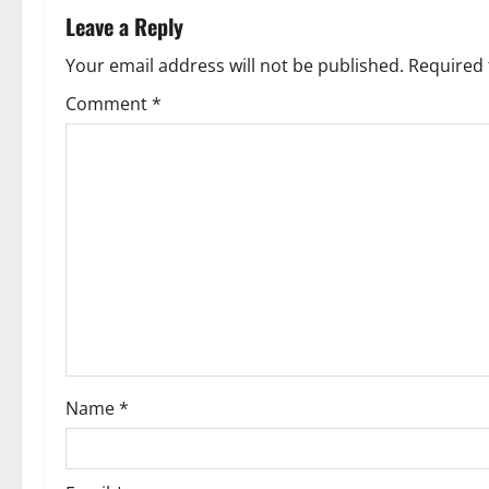
a
Leave a Reply
v
Your email address will not be published.
Required 
Comment
*
i
g
a
t
i
o
n
Name
*