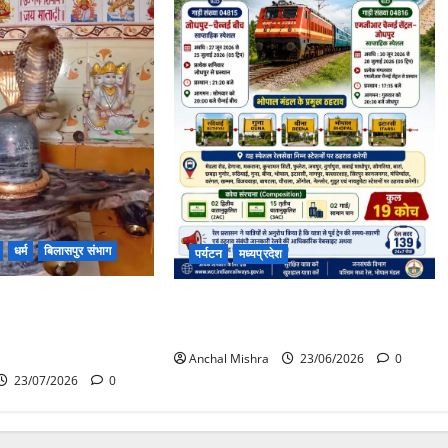
धर्म
बिलासपुर संभाग
पर्यटन
मध्यप्रदेश
ग से लिपटा नाग देख उमड़ी
जोधपुर-चैन्नई के बीच 05 ट्रिप साप्ताहिक
़, सर्प मित्र ने किया
समर स्पेशल ट्रेन का संचालन
Anchal Mishra
23/06/2026
0
23/07/2026
0