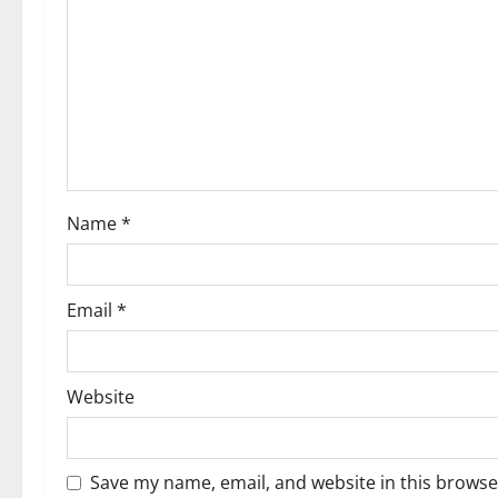
g
a
t
i
o
Name
*
n
Email
*
Website
Save my name, email, and website in this browse