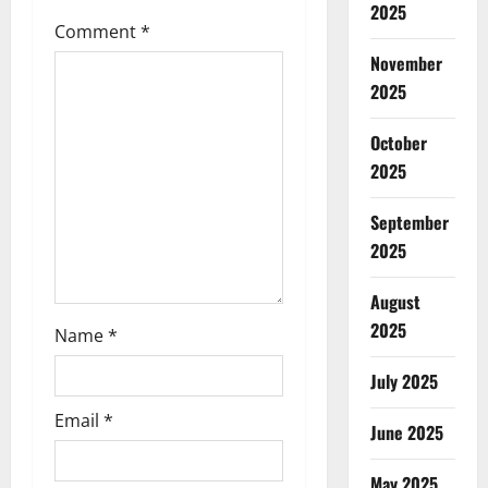
a
2025
Comment
*
t
November
2025
i
October
o
2025
n
September
2025
August
2025
Name
*
July 2025
Email
*
June 2025
May 2025