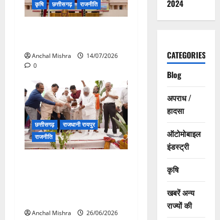
2024
कृषि
छत्तीसगढ़
राजनीति
छत्तीसगढ़ विधानसभा में गूंजा खाद
बीज कमीं का मामला
CATEGORIES
Anchal Mishra
14/07/2026
0
Blog
अपराध /
हादसा
छत्तीसगढ़
राजधानी रायपुर
ऑटोमोबाइल
राजनीति
इंडस्ट्री
CM विष्णु देव साय की सोच को
कृषि
साकार कर रहा टेक्सटाइल पार्क,
स्थानीय रोजगार को मिलेगी नई
खबरें अन्य
उड़ान
राज्यों की
Anchal Mishra
26/06/2026