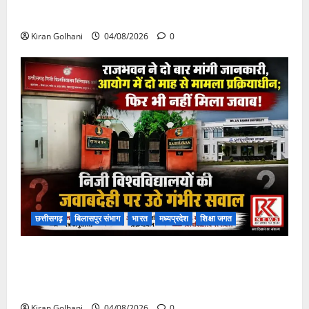
चपोरा आश्रम के पास पुलिया टूटने से यात्रियों से भरी बस
फंसी
Kiran Golhani
04/08/2026
0
छत्तीसगढ़
बिलासपुर संभाग
भारत
मध्यप्रदेश
शिक्षा जगत
राजभवन के दो पत्रों का भी नहीं मिला जवाब! विनियामक आयोग
की जांच भी प्रक्रियाधीन, निजी विश्वविद्यालय की जवाबदेही पर
उठे गंभीर सवाल…..
Kiran Golhani
04/08/2026
0