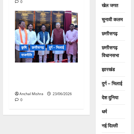
0
खेल जगत
चुनावी कलम
छत्तीसगढ़
छत्तीसगढ़
कृषि
छत्तीसगढ़
दुर्ग – भिलाई
विधानसभा
राजनीति
झारखंड
राजनांदगांव में 510 करोड़ रुपये से
अधिक लागत के 333 विकास
दुर्ग – भिलाई
कार्यों का लोकार्पण-भूमिपूजन
Anchal Mishra
23/06/2026
देश दुनिया
0
धर्म
नई दिल्ली