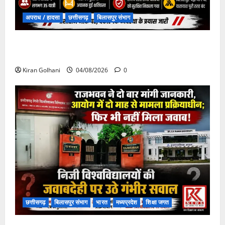
अपराध / हादसा
छत्तीसगढ़
बिलासपुर संभाग
चपोरा आश्रम के पास पुलिया टूटने से यात्रियों से भरी बस
फंसी
Kiran Golhani
04/08/2026
0
छत्तीसगढ़
बिलासपुर संभाग
भारत
मध्यप्रदेश
शिक्षा जगत