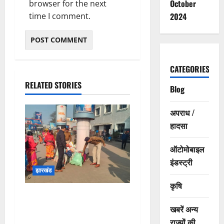
October
browser for the next
time I comment.
2024
CATEGORIES
RELATED STORIES
Blog
अपराध /
हादसा
ऑटोमोबाइल
इंडस्ट्री
झारखंड
कृषि
आसनसोल मंडल के रेलवे परिसरों
एवं स्टेशनों पर सुदृढ़ सुरक्षा
खबरें अन्य
व्यवस्था
राज्यों की