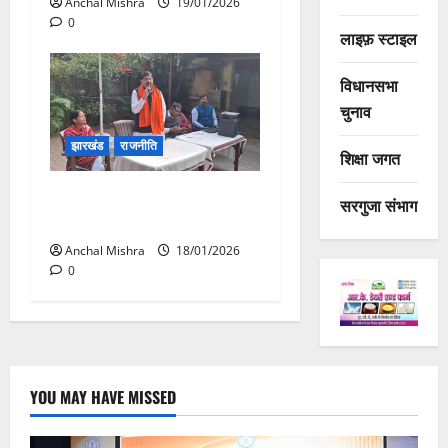
Anchal Mishra
19/01/2026
0
लाइफ़ स्टाइल
विधानसभा
चुनाव
झारखंड
राजनीति
शिक्षा जगत
धनबाद विधायक ने ली महत्वपूर्ण
सरगुजा संभाग
बैठक
Anchal Mishra
18/01/2026
0
YOU MAY HAVE MISSED