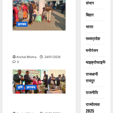
संभाग
बिहार
झारखंड
भारत
आसनसोल मंडल के रेलवे परिसरों
मध्यप्रदेश
एवं स्टेशनों पर सुदृढ़ सुरक्षा
व्यवस्था
मनोरंजन
Anchal Mishra
24/01/2026
माइक्रोफाइनेंस
0
राजधानी
रायपुर
कृषि
झारखंड
राजनीति
उद्यान मेला-सह-प्रार्श प्रदर्शनी
राज्योत्सव
का आयोजन
2025