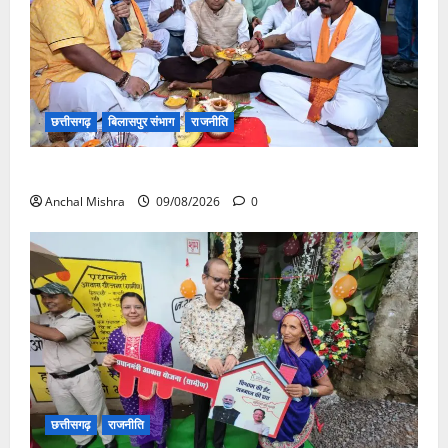
छत्तीसगढ़
बिलासपुर संभाग
राजनीति
138 करोड़ की लागत से नांदघाट-मुंगेली रोड होगा फोरलेन
Anchal Mishra
09/08/2026
0
छत्तीसगढ़
राजनीति