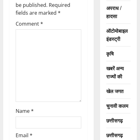
t
be published.
Required
अपराध /
i
fields are marked
*
हादसा
Comment
*
o
ऑटोमोबाइल
इंडस्ट्री
n
कृषि
खबरें अन्य
राज्यों की
खेल जगत
चुनावी कलम
Name
*
छत्तीसगढ़
छत्तीसगढ़
Email
*