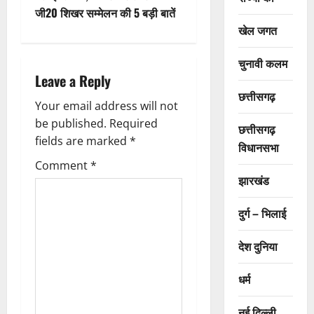
n
जी20 शिखर सम्मेलन की 5 बड़ी बातें
खेल जगत
a
चुनावी कलम
v
Leave a Reply
i
छत्तीसगढ़
Your email address will not
g
be published.
Required
छत्तीसगढ़
fields are marked
*
विधानसभा
a
Comment
*
झारखंड
t
i
दुर्ग – भिलाई
o
देश दुनिया
n
धर्म
नई दिल्ली