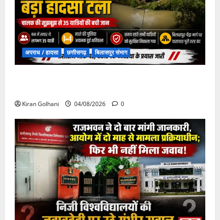
अपराध / हादसा
छत्तीसगढ़
बिलासपुर संभाग
चपोरा आश्रम के पास पुलिया टूटने से यात्रियों से भरी बस
फंसी
Kiran Golhani
04/08/2026
0