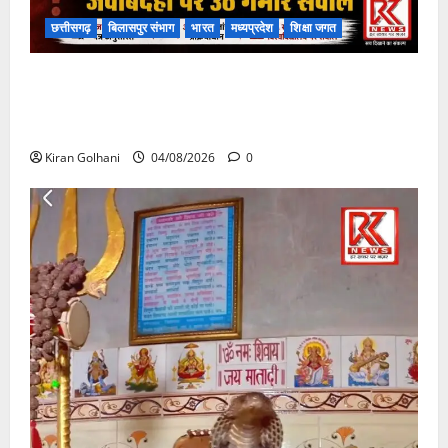
छत्तीसगढ़
बिलासपुर संभाग
भारत
मध्यप्रदेश
शिक्षा जगत
राजभवन के दो पत्रों का भी नहीं मिला जवाब! विनियामक आयोग
की जांच भी प्रक्रियाधीन, निजी विश्वविद्यालय की जवाबदेही पर
उठे गंभीर सवाल…..
Kiran Golhani
04/08/2026
0