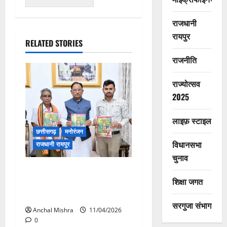
राजधानी
रायपुर
RELATED STORIES
राजनीति
राज्योत्सव
2025
लाइफ़ स्टाइल
छत्तीसगढ़
मनोरंजन
विधानसभा
राजधानी रायपुर
चुनाव
पद्मश्री जागेश्वर यादव के जीवन
शिक्षा जगत
पर आधारित पुस्तक “बिरहोर
जननायक” का विमोचन
सरगुजा संभाग
Anchal Mishra
11/04/2026
0