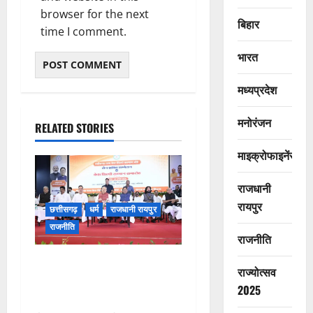
browser for the next
बिहार
time I comment.
भारत
मध्यप्रदेश
मनोरंजन
RELATED STORIES
माइक्रोफाइनेंस
राजधानी
रायपुर
छत्तीसगढ़
धर्म
राजधानी रायपुर
राजनीति
राजनीति
संत शिरोमणि सेन जी महाराज के
राज्योत्सव
नाम पर नया रायपुर में होगा चौक
2025
का नामकरण