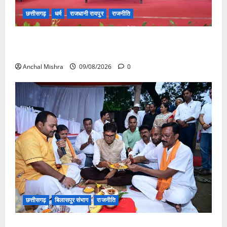
छत्तीसगढ़
धर्म
राजधानी रायपुर
राजनीति
संत शिरोमणि सेन जी महाराज के नाम पर नया रायपुर में होगा
चौक का नामकरण
Anchal Mishra
09/08/2026
0
छत्तीसगढ़
बिलासपुर संभाग
राजनीति
138 करोड़ की लागत से नांदघाट-मुंगेली रोड होगा फोरलेन