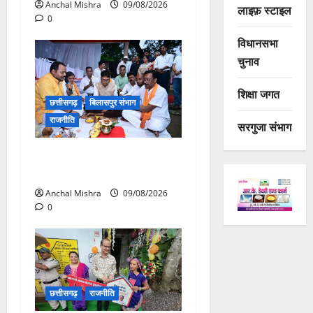
Anchal Mishra
09/08/2026
लाइफ़ स्टाइल
0
विधानसभा
चुनाव
शिक्षा जगत
छत्तीसगढ़
बिलासपुर संभाग
राजनीति
सरगुजा संभाग
138 करोड़ की लागत से नांदघाट-
मुंगेली रोड होगा फोरलेन
Anchal Mishra
09/08/2026
0
छत्तीसगढ़
राजनीति