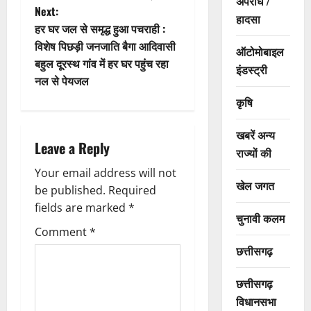
s
अपराध /
Next:
हादसा
t
हर घर जल से समृद्ध हुआ पचराही :
विशेष पिछड़ी जनजाति बैगा आदिवासी
ऑटोमोबाइल
n
बहुल दूरस्थ गांव में हर घर पहुंच रहा
इंडस्ट्री
नल से पेयजल
a
कृषि
v
खबरें अन्य
i
Leave a Reply
राज्यों की
g
Your email address will not
खेल जगत
be published.
Required
a
fields are marked
*
चुनावी कलम
t
Comment
*
छत्तीसगढ़
i
छत्तीसगढ़
o
विधानसभा