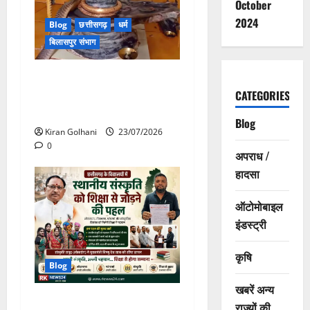
October
2024
Blog
छत्तीसगढ़
धर्म
बिलासपुर संभाग
मंदिर में शिवलिंग से लिपटा नाग
देख उमड़ी श्रद्धालुओं की भीड़,
CATEGORIES
सर्प मित्र ने किया सुरक्षित रेस्क्यू
Blog
Kiran Golhani
23/07/2026
0
अपराध /
हादसा
ऑटोमोबाइल
इंडस्ट्री
कृषि
Blog
खबरें अन्य
छत्तीसगढ़ के विद्यालयों में स्थानीय
राज्यों की