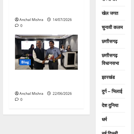
संस्कृति को शिक्षा से जोड़ने की
पहल
खेल जगत
Anchal Mishra
14/07/2026
0
चुनावी कलम
छत्तीसगढ़
छत्तीसगढ़
विधानसभा
Blog
झारखंड
मुख्यमंत्री सुशासन फेलोशिप के
द्वितीय बैच का शुभारंभ
दुर्ग – भिलाई
Anchal Mishra
22/06/2026
0
देश दुनिया
धर्म
नई दिल्ली