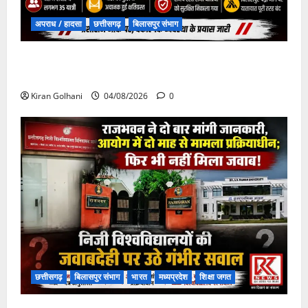
अपराध / हादसा
छत्तीसगढ़
बिलासपुर संभाग
चपोरा आश्रम के पास पुलिया टूटने से यात्रियों से भरी बस
फंसी
Kiran Golhani
04/08/2026
0
छत्तीसगढ़
बिलासपुर संभाग
भारत
मध्यप्रदेश
शिक्षा जगत