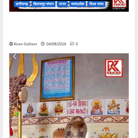
छत्तीसगढ़
बिलासपुर संभाग
भारत
मध्यप्रदेश
शिक्षा जगत
राजभवन के दो पत्रों का भी नहीं मिला जवाब! विनियामक आयोग
की जांच भी प्रक्रियाधीन, निजी विश्वविद्यालय की जवाबदेही पर
उठे गंभीर सवाल…..
Kiran Golhani
04/08/2026
0