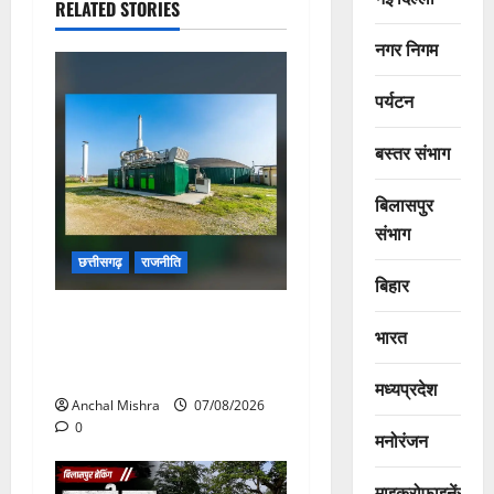
RELATED STORIES
नगर निगम
पर्यटन
बस्तर संभाग
बिलासपुर
संभाग
छत्तीसगढ़
राजनीति
बिहार
छत्तीसगढ़ सरकार की स्वच्छ ऊर्जा
भारत
और पर्यावरण संरक्षण की दिशा में
बड़ा कदम
मध्यप्रदेश
Anchal Mishra
07/08/2026
0
मनोरंजन
माइक्रोफाइनेंस