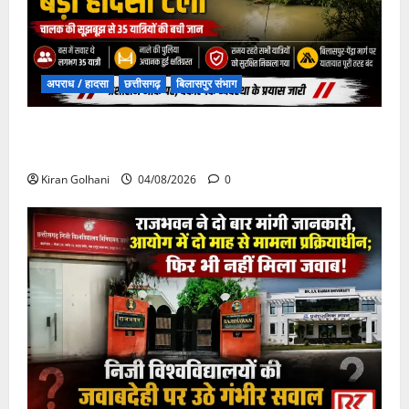
अपराध / हादसा
छत्तीसगढ़
बिलासपुर संभाग
चपोरा आश्रम के पास पुलिया टूटने से यात्रियों से भरी बस
फंसी
Kiran Golhani
04/08/2026
0