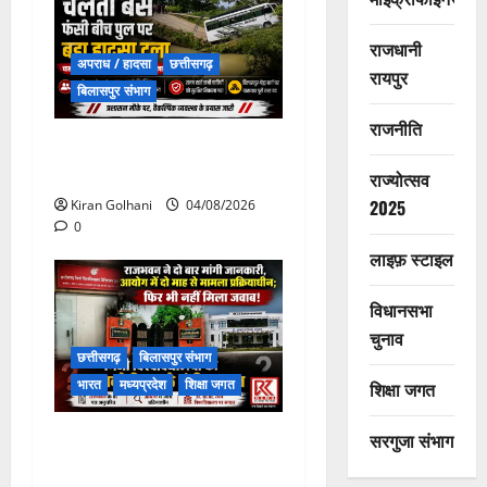
राजधानी
अपराध / हादसा
छत्तीसगढ़
रायपुर
बिलासपुर संभाग
राजनीति
चपोरा आश्रम के पास पुलिया
टूटने से यात्रियों से भरी बस फंसी
राज्योत्सव
2025
Kiran Golhani
04/08/2026
0
लाइफ़ स्टाइल
विधानसभा
चुनाव
छत्तीसगढ़
बिलासपुर संभाग
भारत
मध्यप्रदेश
शिक्षा जगत
शिक्षा जगत
राजभवन के दो पत्रों का भी नहीं
सरगुजा संभाग
मिला जवाब! विनियामक आयोग की