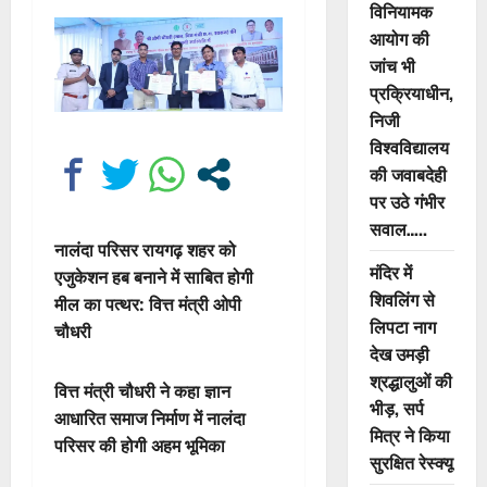
विनियामक
आयोग की
जांच भी
प्रक्रियाधीन,
निजी
विश्वविद्यालय
की जवाबदेही
पर उठे गंभीर
सवाल…..
नालंदा परिसर रायगढ़ शहर को
मंदिर में
एजुकेशन हब बनाने में साबित होगी
शिवलिंग से
मील का पत्थर: वित्त मंत्री ओपी
लिपटा नाग
चौधरी
देख उमड़ी
श्रद्धालुओं की
वित्त मंत्री चौधरी ने कहा ज्ञान
भीड़, सर्प
आधारित समाज निर्माण में नालंदा
मित्र ने किया
परिसर की होगी अहम भूमिका
सुरक्षित रेस्क्यू