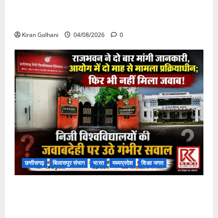
चपोरा आश्रम के पास पुलिया टूटने से यात्रियों से भरी बस
फंसी
Kiran Golhani
04/08/2026
0
छत्तीसगढ़
बिलासपुर संभाग
भारत
मध्यप्रदेश
शिक्षा जगत
राजभवन के दो पत्रों का भी नहीं मिला जवाब! विनियामक आयोग
की जांच भी प्रक्रियाधीन, निजी विश्वविद्यालय की जवाबदेही पर
उठे गंभीर सवाल…..