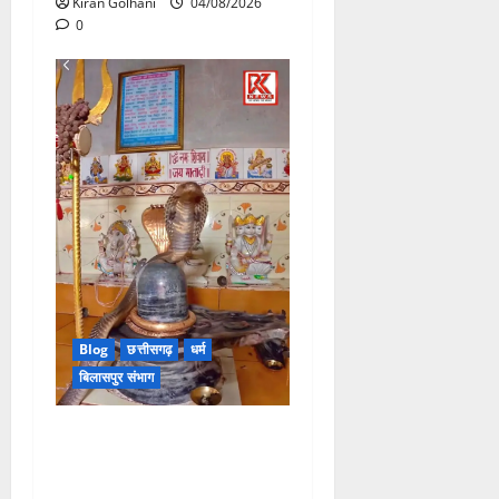
Kiran Golhani
04/08/2026
0
Blog
छत्तीसगढ़
धर्म
बिलासपुर संभाग
मंदिर में शिवलिंग से लिपटा नाग
देख उमड़ी श्रद्धालुओं की भीड़,
सर्प मित्र ने किया सुरक्षित रेस्क्यू