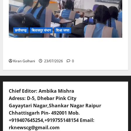
छत्तीसगढ़
बिलासपुर संभाग
शिक्षा जगत
संयुक्त संचालक ने किया स्कूलों का औचक निरीक्षण, अनुपस्थित
शिक्षकों पर होगी कार्यवाही
Kiran Golhani
23/07/2026
0
Chief Editor: Ambika Mishra
Adress: D-5, Dhebar Pink City
Gayaytari Nagar,Shankar Nagar Raipur
Chhattisgarh Pin- 492001 Mob.
+919407645254,+919755148154 Email:
rknewscg@gmail.com