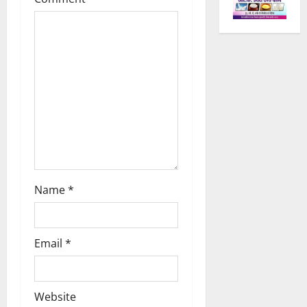
t
i
o
n
Name
*
Email
*
Website