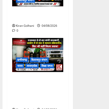
बिलासपुर संभाग
चपोरा आश्रम के पास पुलिया
टूटने से यात्रियों से भरी बस फंसी
Kiran Golhani
04/08/2026
0
छत्तीसगढ़
बिलासपुर संभाग
भारत
मध्यप्रदेश
शिक्षा जगत
राजभवन के दो पत्रों का भी नहीं
मिला जवाब! विनियामक आयोग की
जांच भी प्रक्रियाधीन, निजी
विश्वविद्यालय की जवाबदेही पर
उठे गंभीर सवाल…..