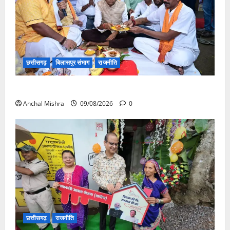
छत्तीसगढ़
बिलासपुर संभाग
राजनीति
138 करोड़ की लागत से नांदघाट-मुंगेली रोड होगा फोरलेन
Anchal Mishra
09/08/2026
0
छत्तीसगढ़
राजनीति