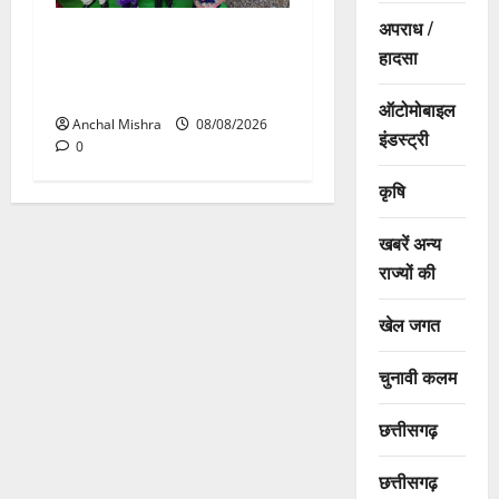
अपराध /
आयुक्त वीबी -जीरामजी ने किया
हादसा
ग्रामीण क्षेत्रों में निर्माण कार्यों का
औचक निरीक्षण
ऑटोमोबाइल
Anchal Mishra
08/08/2026
इंडस्ट्री
0
कृषि
खबरें अन्य
राज्यों की
खेल जगत
चुनावी कलम
छत्तीसगढ़
छत्तीसगढ़