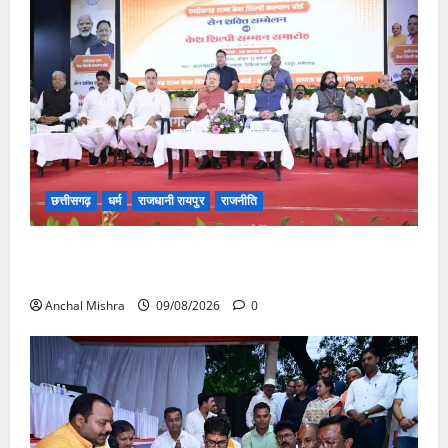
छत्तीसगढ़
धर्म
राजधानी रायपुर
राजनीति
संत शिरोमणि सेन जी महाराज के नाम पर नया रायपुर में होगा
चौक का नामकरण
Anchal Mishra
09/08/2026
0