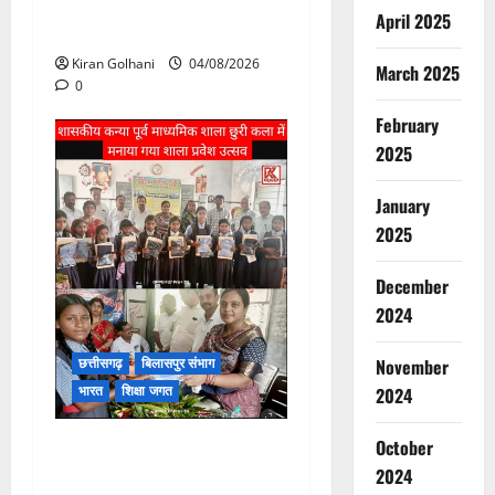
विश्वविद्यालय की जवाबदेही पर
April 2025
उठे गंभीर सवाल…..
Kiran Golhani
04/08/2026
March 2025
0
February
2025
January
2025
December
2024
November
छत्तीसगढ़
बिलासपुर संभाग
भारत
शिक्षा जगत
2024
October
“अनुशासन से ही चरित्र का
निर्माण होता है” : पद्मिनी देवांगन
2024