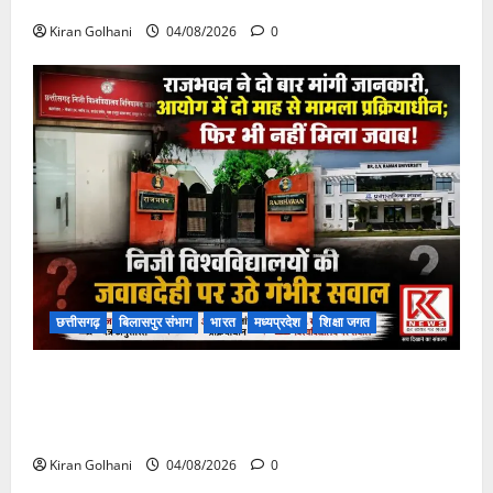
फंसी
Kiran Golhani
04/08/2026
0
छत्तीसगढ़
बिलासपुर संभाग
भारत
मध्यप्रदेश
शिक्षा जगत
राजभवन के दो पत्रों का भी नहीं मिला जवाब! विनियामक आयोग
की जांच भी प्रक्रियाधीन, निजी विश्वविद्यालय की जवाबदेही पर
उठे गंभीर सवाल…..
Kiran Golhani
04/08/2026
0