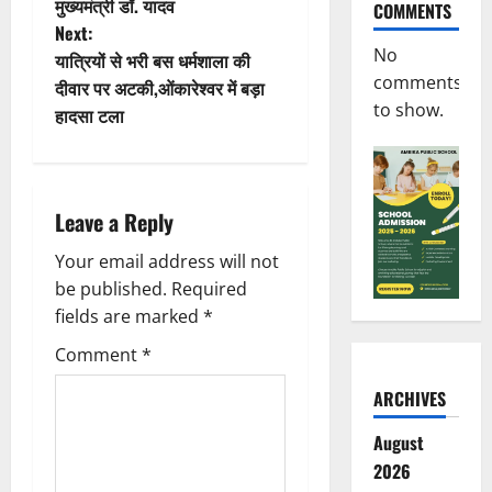
मुख्यमंत्री डॉ. यादव
COMMENTS
s
Next:
No
t
यात्रियों से भरी बस धर्मशाला की
comments
दीवार पर अटकी,ओंकारेश्वर में बड़ा
n
to show.
हादसा टला
a
v
Leave a Reply
i
Your email address will not
g
be published.
Required
fields are marked
*
a
Comment
*
t
ARCHIVES
i
August
2026
o