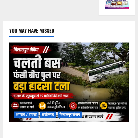
YOU MAY HAVE MISSED
अपराध / हादसा
छत्तीसगढ़
बिलासपुर संभाग
चपोरा आश्रम के पास पुलिया टूटने से यात्रियों से भरी बस