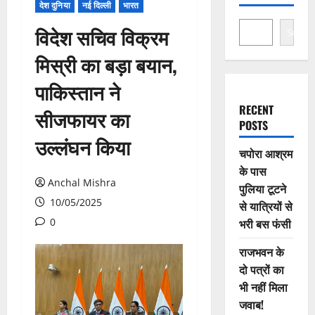
देश दुनिया
नई दिल्ली
भारत
विदेश सचिव विक्रम
Search
मिस्री का बड़ा बयान,
पाकिस्तान ने
RECENT
सीजफायर का
POSTS
उल्लंघन किया
चपोरा आश्रम
के पास
Anchal Mishra
पुलिया टूटने
10/05/2025
से यात्रियों से
0
भरी बस फंसी
राजभवन के
दो पत्रों का
भी नहीं मिला
जवाब!