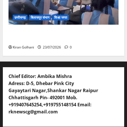
छत्तीसगढ़
बिलासपुर संभाग
शिक्षा जगत
संयुक्त संचालक ने किया स्कूलों का औचक निरीक्षण, अनुपस्थित
शिक्षकों पर होगी कार्यवाही
Kiran Golhani
23/07/2026
0
Chief Editor: Ambika Mishra
Adress: D-5, Dhebar Pink City
Gayaytari Nagar,Shankar Nagar Raipur
Chhattisgarh Pin- 492001 Mob.
+919407645254,+919755148154 Email:
rknewscg@gmail.com