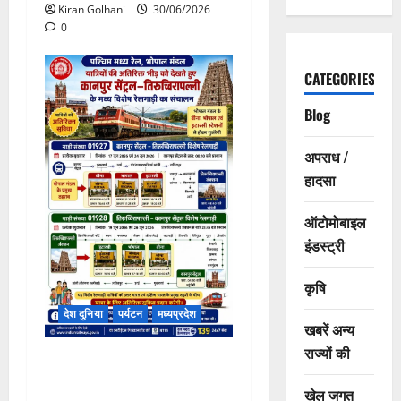
Kiran Golhani
30/06/2026
0
CATEGORIES
Blog
अपराध /
हादसा
ऑटोमोबाइल
इंडस्ट्री
कृषि
देश दुनिया
पर्यटन
मध्यप्रदेश
खबरें अन्य
राज्यों की
कानपुर सेंट्रल–तिरुच्चिरापल्ली
के मध्य विशेष गाड़ी का संचालन
खेल जगत