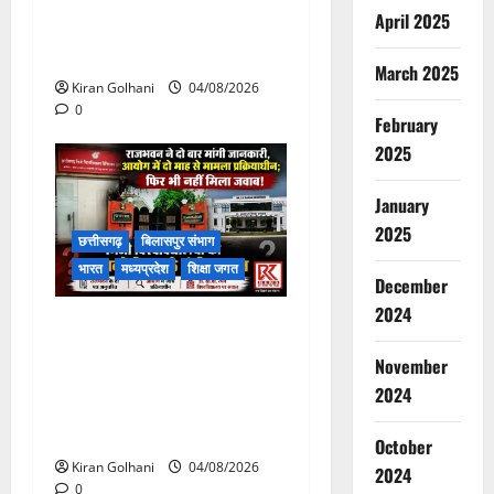
April 2025
चपोरा आश्रम के पास पुलिया
टूटने से यात्रियों से भरी बस फंसी
March 2025
Kiran Golhani
04/08/2026
0
February
2025
January
2025
छत्तीसगढ़
बिलासपुर संभाग
भारत
मध्यप्रदेश
शिक्षा जगत
December
2024
राजभवन के दो पत्रों का भी नहीं
मिला जवाब! विनियामक आयोग की
November
जांच भी प्रक्रियाधीन, निजी
2024
विश्वविद्यालय की जवाबदेही पर
उठे गंभीर सवाल…..
October
Kiran Golhani
04/08/2026
2024
0