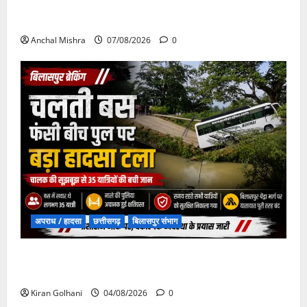
छत्तीसगढ़ सरकार की स्वच्छ ऊर्जा और पर्यावरण संरक्षण की
दिशा में बड़ा कदम
Anchal Mishra
07/08/2026
0
अपराध / हादसा
छत्तीसगढ़
बिलासपुर संभाग
चपोरा आश्रम के पास पुलिया टूटने से यात्रियों से भरी बस
फंसी
Kiran Golhani
04/08/2026
0