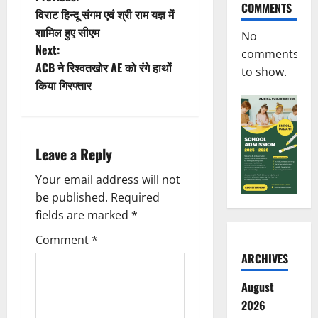
P
COMMENTS
विराट हिन्दू संगम एवं श्री राम यज्ञ में
o
शामिल हुए सीएम
No
Next:
s
comments
ACB ने रिश्वतखोर AE को रंगे हाथों
to show.
t
किया गिरफ्तार
n
a
Leave a Reply
v
Your email address will not
be published.
Required
i
fields are marked
*
g
Comment
*
ARCHIVES
a
August
t
2026