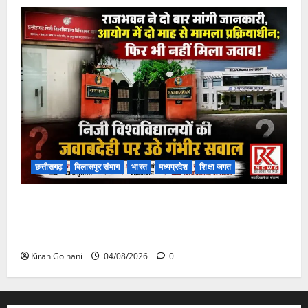
छत्तीसगढ़
बिलासपुर संभाग
भारत
मध्यप्रदेश
शिक्षा जगत
राजभवन के दो पत्रों का भी नहीं मिला जवाब! विनियामक आयोग
की जांच भी प्रक्रियाधीन, निजी विश्वविद्यालय की जवाबदेही पर
उठे गंभीर सवाल…..
Kiran Golhani
04/08/2026
0