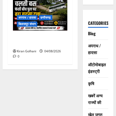
अपराध / हादसा
छत्तीसगढ़
CATEGORIES
बिलासपुर संभाग
Blog
चपोरा आश्रम के पास पुलिया
टूटने से यात्रियों से भरी बस फंसी
अपराध /
Kiran Golhani
04/08/2026
हादसा
0
ऑटोमोबाइल
इंडस्ट्री
कृषि
खबरें अन्य
राज्यों की
खेल जगत