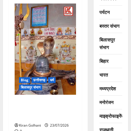
पर्यटन
बस्तर संभाग
बिलासपुर
संभाग
बिहार
भारत
Blog
छत्तीसगढ़
धर्म
बिलासपुर संभाग
मध्यप्रदेश
मनोरंजन
मंदिर में शिवलिंग से लिपटा नाग
देख उमड़ी श्रद्धालुओं की भीड़,
माइक्रोफाइनेंस
सर्प मित्र ने किया सुरक्षित रेस्क्यू
Kiran Golhani
23/07/2026
राजधानी