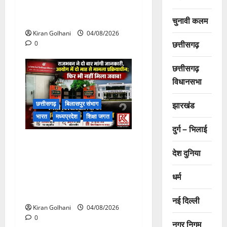
चपोरा आश्रम के पास पुलिया
टूटने से यात्रियों से भरी बस फंसी
चुनावी कलम
Kiran Golhani
04/08/2026
छत्तीसगढ़
0
छत्तीसगढ़
विधानसभा
झारखंड
छत्तीसगढ़
बिलासपुर संभाग
भारत
मध्यप्रदेश
शिक्षा जगत
दुर्ग – भिलाई
राजभवन के दो पत्रों का भी नहीं
देश दुनिया
मिला जवाब! विनियामक आयोग की
जांच भी प्रक्रियाधीन, निजी
धर्म
विश्वविद्यालय की जवाबदेही पर
उठे गंभीर सवाल…..
नई दिल्ली
Kiran Golhani
04/08/2026
0
नगर निगम