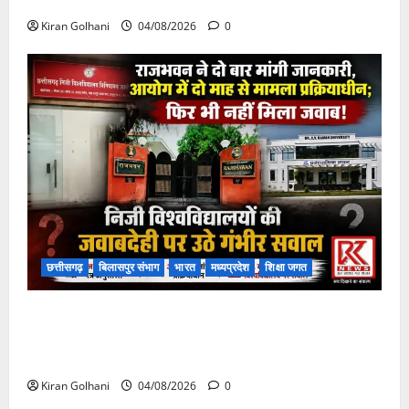
फंसी
Kiran Golhani
04/08/2026
0
छत्तीसगढ़
बिलासपुर संभाग
भारत
मध्यप्रदेश
शिक्षा जगत
राजभवन के दो पत्रों का भी नहीं मिला जवाब! विनियामक आयोग
की जांच भी प्रक्रियाधीन, निजी विश्वविद्यालय की जवाबदेही पर
उठे गंभीर सवाल…..
Kiran Golhani
04/08/2026
0