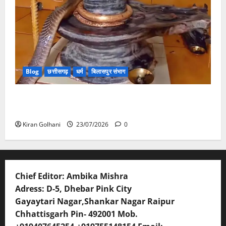
Blog
छत्तीसगढ़
धर्म
बिलासपुर संभाग
मंदिर में शिवलिंग से लिपटा नाग देख उमड़ी श्रद्धालुओं की भीड़,
सर्प मित्र ने किया सुरक्षित रेस्क्यू
Kiran Golhani
23/07/2026
0
Chief Editor: Ambika Mishra
Adress: D-5, Dhebar Pink City
Gayaytari Nagar,Shankar Nagar Raipur
Chhattisgarh Pin- 492001 Mob.