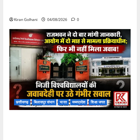
चपोरा आश्रम के पास पुलिया टूटने से यात्रियों से भरी बस
फंसी
Kiran Golhani
04/08/2026
0
छत्तीसगढ़
बिलासपुर संभाग
भारत
मध्यप्रदेश
शिक्षा जगत
राजभवन के दो पत्रों का भी नहीं मिला जवाब! विनियामक आयोग
की जांच भी प्रक्रियाधीन, निजी विश्वविद्यालय की जवाबदेही पर
उठे गंभीर सवाल…..