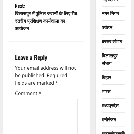
Next:
s
नगर निगम
बिलासपुर में पुलिस जवानों के लिए रेंज
t
स्तरीय प्रशिक्षण कार्यशाला का
पर्यटन
आयोजन
n
बस्तर संभाग
a
बिलासपुर
Leave a Reply
v
संभाग
Your email address will not
i
be published.
Required
बिहार
g
fields are marked
*
भारत
Comment
*
a
मध्यप्रदेश
t
मनोरंजन
i
माइक्रोफाइनेंस