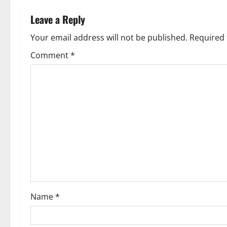
n
a
Leave a Reply
v
Your email address will not be published.
Required 
Comment
*
i
g
a
t
i
o
n
Name
*