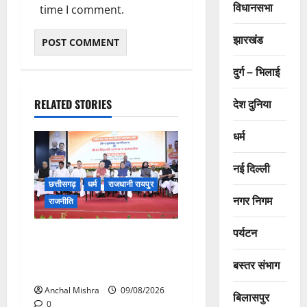
विधानसभा
time I comment.
झारखंड
दुर्ग – भिलाई
देश दुनिया
RELATED STORIES
धर्म
नई दिल्ली
छत्तीसगढ़
धर्म
राजधानी रायपुर
नगर निगम
राजनीति
पर्यटन
संत शिरोमणि सेन जी महाराज के
नाम पर नया रायपुर में होगा चौक
बस्तर संभाग
का नामकरण
Anchal Mishra
09/08/2026
बिलासपुर
0