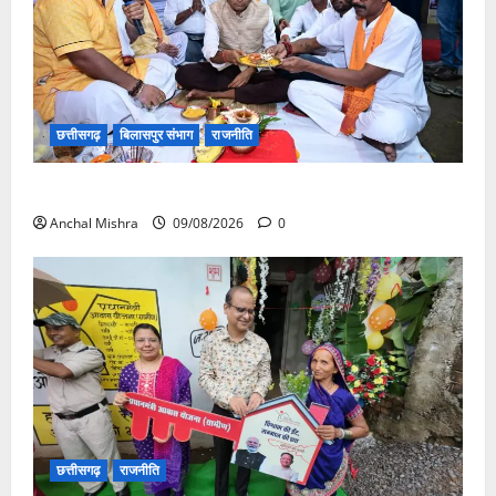
छत्तीसगढ़
बिलासपुर संभाग
राजनीति
138 करोड़ की लागत से नांदघाट-मुंगेली रोड होगा फोरलेन
Anchal Mishra
09/08/2026
0
छत्तीसगढ़
राजनीति