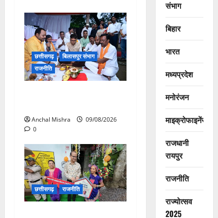
संभाग
बिहार
भारत
छत्तीसगढ़
बिलासपुर संभाग
राजनीति
मध्यप्रदेश
138 करोड़ की लागत से नांदघाट-
मनोरंजन
मुंगेली रोड होगा फोरलेन
माइक्रोफाइनेंस
Anchal Mishra
09/08/2026
0
राजधानी
रायपुर
राजनीति
छत्तीसगढ़
राजनीति
राज्योत्सव
2025
आयुक्त वीबी -जीरामजी ने किया