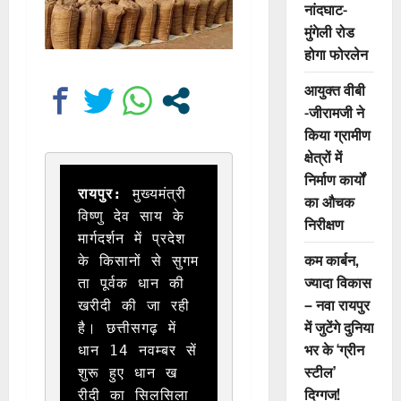
नांदघाट-
मुंगेली रोड
होगा फोरलेन
आयुक्त वीबी
-जीरामजी ने
किया ग्रामीण
क्षेत्रों में
निर्माण कार्यों
रायपुर:
 मुख्यमंत्री  
का औचक
विष्णु देव साय के 
निरीक्षण
मार्गदर्शन में प्रदेश 
कम कार्बन,
के किसानों से सुगम
ज्यादा विकास
ता पूर्वक धान की 
– नवा रायपुर
खरीदी की जा रही 
में जुटेंगे दुनिया
है। छत्तीसगढ़ में 
भर के ‘ग्रीन
धान 14 नवम्बर सें 
स्टील’
शुरू हुए धान ख
दिग्गज!
रीदी का सिलसिला 