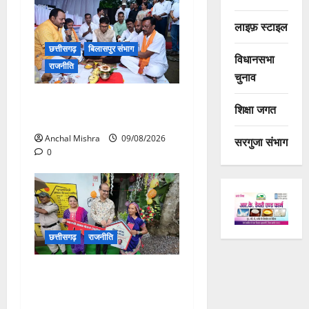
लाइफ़ स्टाइल
छत्तीसगढ़
बिलासपुर संभाग
विधानसभा
राजनीति
चुनाव
138 करोड़ की लागत से नांदघाट-
शिक्षा जगत
मुंगेली रोड होगा फोरलेन
Anchal Mishra
09/08/2026
सरगुजा संभाग
0
छत्तीसगढ़
राजनीति
आयुक्त वीबी -जीरामजी ने किया
ग्रामीण क्षेत्रों में निर्माण कार्यों का
औचक निरीक्षण