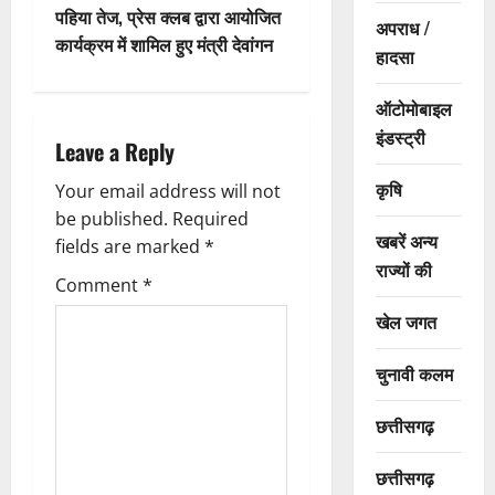
पहिया तेज, प्रेस क्लब द्वारा आयोजित
a
अपराध /
कार्यक्रम में शामिल हुए मंत्री देवांगन
हादसा
v
ऑटोमोबाइल
i
इंडस्ट्री
Leave a Reply
g
कृषि
Your email address will not
a
be published.
Required
खबरें अन्य
fields are marked
*
t
राज्यों की
Comment
*
i
खेल जगत
o
चुनावी कलम
n
छत्तीसगढ़
छत्तीसगढ़