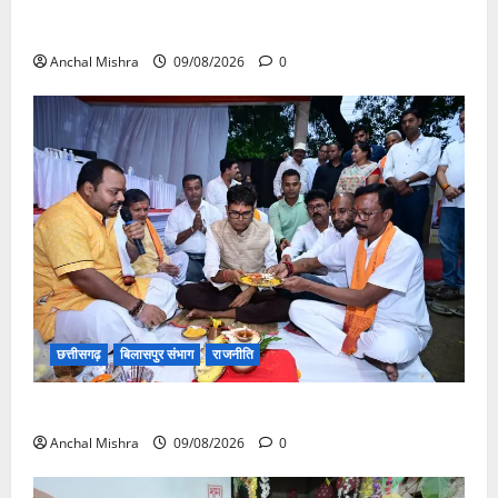
संत शिरोमणि सेन जी महाराज के नाम पर नया रायपुर में होगा
चौक का नामकरण
Anchal Mishra
09/08/2026
0
छत्तीसगढ़
बिलासपुर संभाग
राजनीति
138 करोड़ की लागत से नांदघाट-मुंगेली रोड होगा फोरलेन
Anchal Mishra
09/08/2026
0