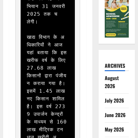
भियान 31 जनवरी 
2025 तक च
लेगी।

खाद्य विभाग के अ
धिकारियों ने आज 
यहां बताया कि इस 
खरीफ वर्ष के लिए 
ARCHIVES
27.68 लाख 
किसानों द्वारा पंजीय
August
न कराया गया है। 
2026
इसमें 1.45 लाख 
नए किसान शामिल 
July 2026
है। इस वर्ष 273
9 उपार्जन केन्द्रों 
June 2026
के माध्यम से 160 
May 2026
लाख मीट्रिक टन 
धान खरीदी अ