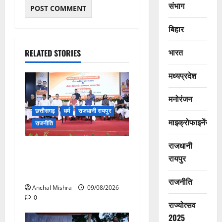
संभाग
बिहार
भारत
RELATED STORIES
मध्यप्रदेश
मनोरंजन
छत्तीसगढ़
धर्म
राजधानी रायपुर
माइक्रोफाइनेंस
राजनीति
राजधानी
संत शिरोमणि सेन जी महाराज के
रायपुर
नाम पर नया रायपुर में होगा चौक
का नामकरण
राजनीति
Anchal Mishra
09/08/2026
0
राज्योत्सव
2025