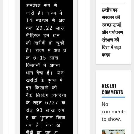
अनवरत रूप से 
छत्तीसगढ़
जारी है। राज्य में 
सरकार की
14 नवम्बर से अब 
स्वच्छ ऊर्जा
तक 29.22 लाख 
और पर्यावरण
मीट्रिक टन धान 
संरक्षण की
की खरीदी हो चुकी 
दिशा में बड़ा
है। राज्य में अब त
कदम
क 6.15 लाख 
किसानों ने अपना 
धान बेचा है। धान 
खरीदी के एवज में 
RECENT
इन किसानों को 
COMMENTS
बैंक लिकिंग व्यवस्था 
के तहत 6727 क
No
रोड़ 93 लाख रूप
comments
ए का भुगतान किया 
to show.
गया है। धान ख
रीदी का यह अ