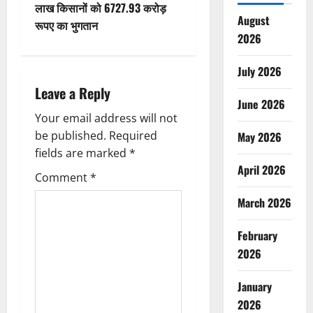
a
लाख किसानों को 6727.93 करोड़
August
v
रूपए का भुगतान
2026
i
July 2026
g
Leave a Reply
June 2026
a
Your email address will not
be published.
Required
May 2026
t
fields are marked
*
April 2026
i
Comment
*
o
March 2026
n
February
2026
January
2026