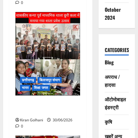
0
October
2024
CATEGORIES
Blog
अपराध /
छत्तीसगढ़
बिलासपुर संभाग
हादसा
भारत
शिक्षा जगत
ऑटोमोबाइल
“अनुशासन से ही चरित्र का
इंडस्ट्री
निर्माण होता है” : पद्मिनी देवांगन
Kiran Golhani
30/06/2026
कृषि
0
खबरें अन्य