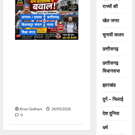
राज्यों की
अपराध / हादसा
छत्तीसगढ़
खेल जगत
बिलासपुर संभाग
भारत
शिक्षा जगत
चुनावी कलम
श्रम कार्यालय में बवाल : सुनवाई
छत्तीसगढ़
के दौरान विश्वविद्यालय पक्ष के
अधिवक्ता ने शिकायत कर्ता
छत्तीसगढ़
प्राध्यापक से किया गाली-गलौज
विधानसभा
और मारपीट, जान से मारने की
झारखंड
धमकी का लगा आरोप, मामला डॉ
सी. व्ही. रमन विश्वविद्यालय कोटा
दुर्ग – भिलाई
से जुड़ा हुआ ……
Kiran Golhani
26/05/2026
देश दुनिया
0
धर्म