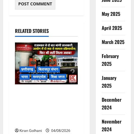
May 2025
April 2025
RELATED STORIES
March 2025
February
2025
छत्तीसगढ़
बिलासपुर संभाग
भारत
मध्यप्रदेश
शिक्षा जगत
January
2025
राजभवन के दो पत्रों का भी नहीं
मिला जवाब! विनियामक आयोग की
December
जांच भी प्रक्रियाधीन, निजी
2024
विश्वविद्यालय की जवाबदेही पर
November
उठे गंभीर सवाल…..
2024
Kiran Golhani
04/08/2026