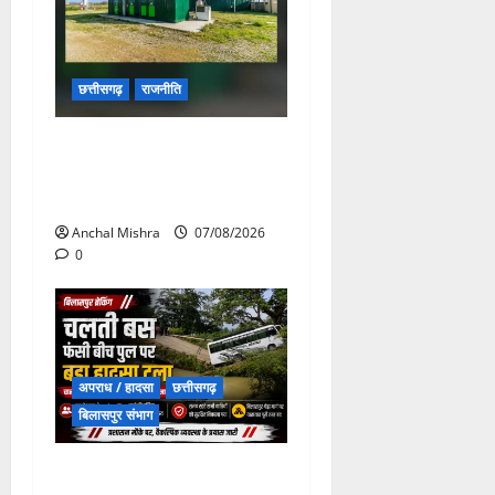
छत्तीसगढ़
राजनीति
छत्तीसगढ़ सरकार की स्वच्छ ऊर्जा
और पर्यावरण संरक्षण की दिशा में
बड़ा कदम
Anchal Mishra
07/08/2026
0
अपराध / हादसा
छत्तीसगढ़
बिलासपुर संभाग
चपोरा आश्रम के पास पुलिया