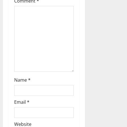
Comment
*
a
t
i
o
n
Name
*
Email
*
Website