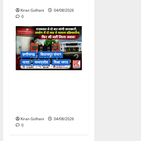
टूटने से यात्रियों से भरी बस फंसी
Kiran Golhani
04/08/2026
0
छत्तीसगढ़
बिलासपुर संभाग
भारत
मध्यप्रदेश
शिक्षा जगत
राजभवन के दो पत्रों का भी नहीं
मिला जवाब! विनियामक आयोग की
जांच भी प्रक्रियाधीन, निजी
विश्वविद्यालय की जवाबदेही पर
उठे गंभीर सवाल…..
Kiran Golhani
04/08/2026
0