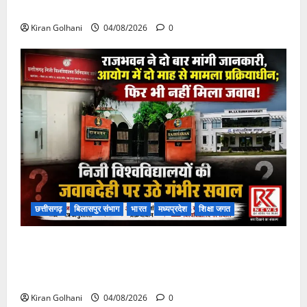
फंसी
Kiran Golhani
04/08/2026
0
छत्तीसगढ़
बिलासपुर संभाग
भारत
मध्यप्रदेश
शिक्षा जगत
राजभवन के दो पत्रों का भी नहीं मिला जवाब! विनियामक आयोग
की जांच भी प्रक्रियाधीन, निजी विश्वविद्यालय की जवाबदेही पर
उठे गंभीर सवाल…..
Kiran Golhani
04/08/2026
0