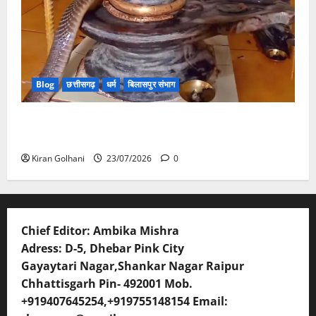
Blog
छत्तीसगढ़
धर्म
बिलासपुर संभाग
मंदिर में शिवलिंग से लिपटा नाग देख उमड़ी श्रद्धालुओं की भीड़,
सर्प मित्र ने किया सुरक्षित रेस्क्यू
Kiran Golhani
23/07/2026
0
Chief Editor: Ambika Mishra
Adress: D-5, Dhebar Pink City
Gayaytari Nagar,Shankar Nagar Raipur
Chhattisgarh Pin- 492001 Mob.
+919407645254,+919755148154 Email: