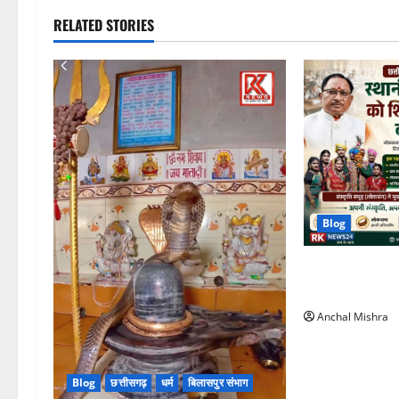
RELATED STORIES
Blog
छत्तीसगढ़ के विद्य
को शिक्षा से जोड
Anchal Mishra
Blog
छत्तीसगढ़
धर्म
बिलासपुर संभाग