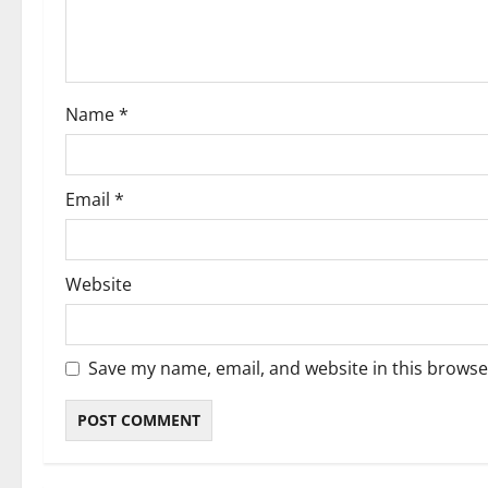
i
o
Name
*
n
Email
*
Website
Save my name, email, and website in this browse