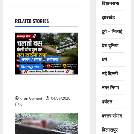
विधानसभा
झारखंड
RELATED STORIES
दुर्ग – भिलाई
देश दुनिया
धर्म
अपराध / हादसा
छत्तीसगढ़
बिलासपुर संभाग
नई दिल्ली
चपोरा आश्रम के पास पुलिया
नगर निगम
टूटने से यात्रियों से भरी बस फंसी
Kiran Golhani
04/08/2026
पर्यटन
0
बस्तर संभाग
बिलासपुर