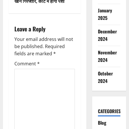
खान गिरफ्तार, कोर्ट में होगी पेशी
a
January
v
2025
i
Leave a Reply
December
2024
g
Your email address will not
be published.
Required
a
November
fields are marked
*
2024
t
Comment
*
October
i
2024
o
n
CATEGORIES
Blog