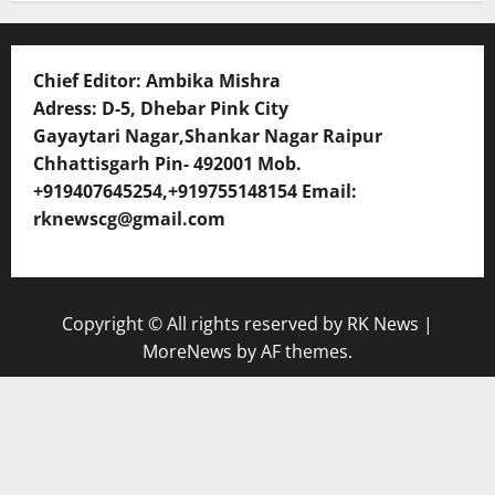
Chief Editor: Ambika Mishra
Adress: D-5, Dhebar Pink City
Gayaytari Nagar,Shankar Nagar Raipur
Chhattisgarh Pin- 492001 Mob.
+919407645254,+919755148154 Email:
rknewscg@gmail.com
Copyright © All rights reserved by RK News
|
MoreNews
by AF themes.