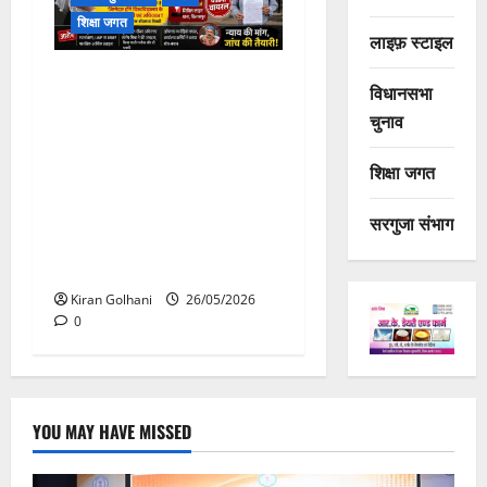
शिक्षा जगत
लाइफ़ स्टाइल
श्रम कार्यालय में बवाल : सुनवाई
विधानसभा
के दौरान विश्वविद्यालय पक्ष के
चुनाव
अधिवक्ता ने शिकायत कर्ता
प्राध्यापक से किया गाली-गलौज
शिक्षा जगत
और मारपीट, जान से मारने की
धमकी का लगा आरोप, मामला डॉ
सरगुजा संभाग
सी. व्ही. रमन विश्वविद्यालय कोटा
से जुड़ा हुआ ……
Kiran Golhani
26/05/2026
0
YOU MAY HAVE MISSED