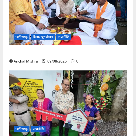
छत्तीसगढ़
बिलासपुर संभाग
राजनीति
138 करोड़ की लागत से नांदघाट-मुंगेली रोड होगा फोरलेन
Anchal Mishra
09/08/2026
0
छत्तीसगढ़
राजनीति