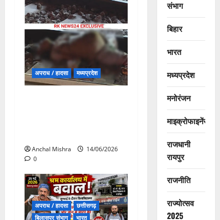
संभाग
बिहार
भारत
अपराध / हादसा
मध्यप्रदेश
मध्यप्रदेश
मनोरंजन
मुरैना में दर्दनाक रेल हादसा: आग
की अफवाह के बाद ट्रेन से कूदे
माइक्रोफाइनेंस
यात्री, दूसरी ट्रेन की चपेट में
आने से कई की मौत
राजधानी
Anchal Mishra
14/06/2026
रायपुर
0
राजनीति
राज्योत्सव
अपराध / हादसा
छत्तीसगढ़
2025
बिलासपुर संभाग
भारत