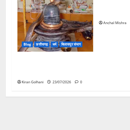
छत्तीसगढ़ के विद्य
को शिक्षा से जोड
Anchal Mishra
Blog
छत्तीसगढ़
धर्म
बिलासपुर संभाग
मंदिर में शिवलिंग से लिपटा नाग देख उमड़ी
श्रद्धालुओं की भीड़, सर्प मित्र ने किया
सुरक्षित रेस्क्यू
Kiran Golhani
23/07/2026
0