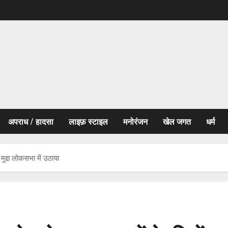
अपराध / हादसा
लाइफ़ स्टाइल
मनोरंजन
खेल जगत
धर्म
ुद्दा लोकसभा में उठाया