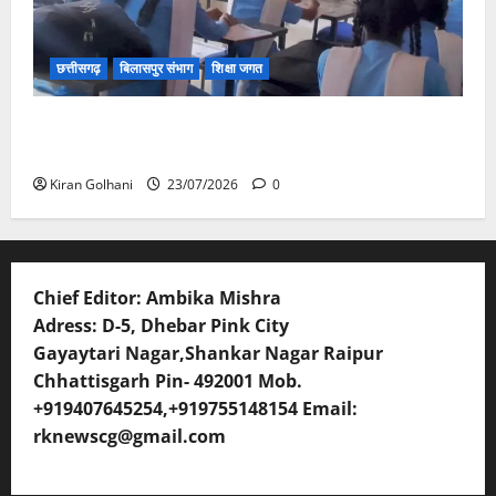
छत्तीसगढ़
बिलासपुर संभाग
शिक्षा जगत
संयुक्त संचालक ने किया स्कूलों का औचक निरीक्षण, अनुपस्थित
शिक्षकों पर होगी कार्यवाही
Kiran Golhani
23/07/2026
0
Chief Editor: Ambika Mishra
Adress: D-5, Dhebar Pink City
Gayaytari Nagar,Shankar Nagar Raipur
Chhattisgarh Pin- 492001 Mob.
+919407645254,+919755148154 Email:
rknewscg@gmail.com