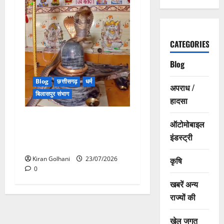
CATEGORIES
Blog
Blog
छत्तीसगढ़
धर्म
अपराध /
बिलासपुर संभाग
हादसा
मंदिर में शिवलिंग से लिपटा नाग
ऑटोमोबाइल
देख उमड़ी श्रद्धालुओं की भीड़,
इंडस्ट्री
सर्प मित्र ने किया सुरक्षित रेस्क्यू
Kiran Golhani
23/07/2026
कृषि
0
खबरें अन्य
राज्यों की
खेल जगत