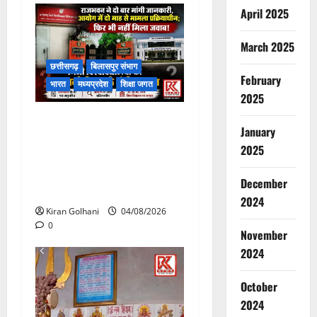
April 2025
March 2025
छत्तीसगढ़
बिलासपुर संभाग
February
भारत
मध्यप्रदेश
शिक्षा जगत
2025
राजभवन के दो पत्रों का भी नहीं
January
मिला जवाब! विनियामक आयोग की
2025
जांच भी प्रक्रियाधीन, निजी
विश्वविद्यालय की जवाबदेही पर
December
उठे गंभीर सवाल…..
2024
Kiran Golhani
04/08/2026
0
November
2024
October
2024