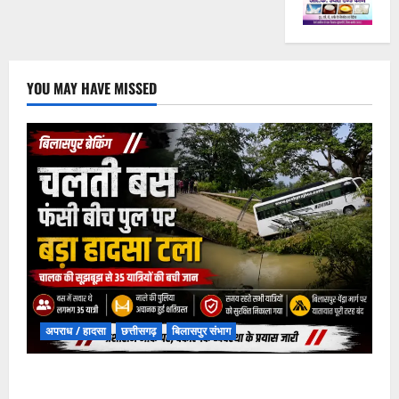
YOU MAY HAVE MISSED
अपराध / हादसा
छत्तीसगढ़
बिलासपुर संभाग
चपोरा आश्रम के पास पुलिया टूटने से यात्रियों से भरी बस