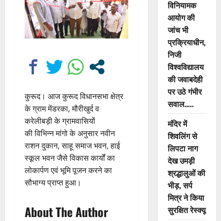
विनियामक
आयोग की
जांच भी
प्रक्रियाधीन,
निजी
विश्वविद्यालय
की जवाबदेही
पर उठे गंभीर
कुरूद। आज कुरूद विधानसभा क्षेत्र
सवाल…..
के ग्राम मेंडरका, मौरीखुर्द व
करेलीबड़ी के ग्रामवासियों
मंदिर में
की विभिन्न मांगो के अनुसार नवीन
शिवलिंग से
राशन दुकान, साहू समाज भवन, हाई
लिपटा नाग
स्कूल भवन जैसे विकास कार्यों का
देख उमड़ी
लोकार्पण एवं भूमि पूजन करने का
श्रद्धालुओं की
सौभाग्य प्राप्त हुआ।
भीड़, सर्प
मित्र ने किया
About The Author
सुरक्षित रेस्क्यू