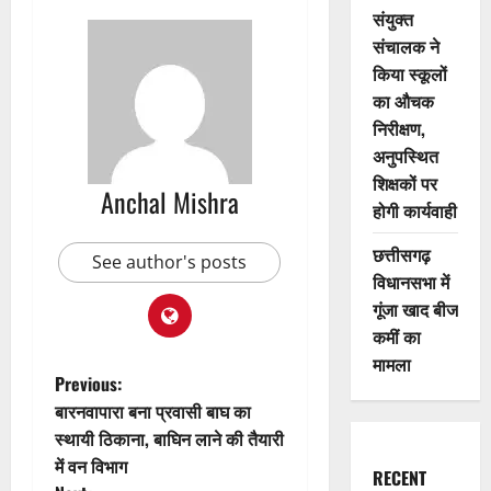
संयुक्त
संचालक ने
किया स्कूलों
का औचक
निरीक्षण,
अनुपस्थित
शिक्षकों पर
Anchal Mishra
होगी कार्यवाही
छत्तीसगढ़
See author's posts
विधानसभा में
गूंजा खाद बीज
कमीं का
मामला
P
Previous:
बारनवापारा बना प्रवासी बाघ का
o
स्थायी ठिकाना, बाघिन लाने की तैयारी
में वन विभाग
s
RECENT