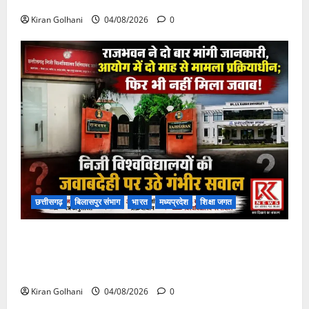
फंसी
Kiran Golhani
04/08/2026
0
छत्तीसगढ़
बिलासपुर संभाग
भारत
मध्यप्रदेश
शिक्षा जगत
राजभवन के दो पत्रों का भी नहीं मिला जवाब! विनियामक आयोग
की जांच भी प्रक्रियाधीन, निजी विश्वविद्यालय की जवाबदेही पर
उठे गंभीर सवाल…..
Kiran Golhani
04/08/2026
0