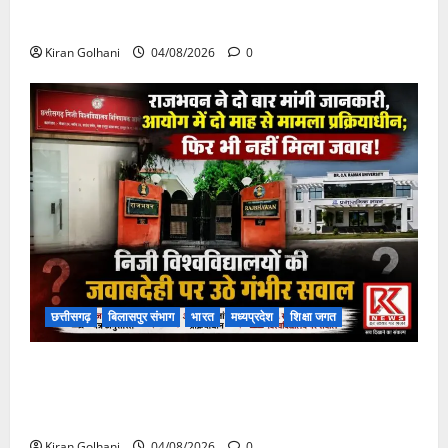
चपोरा आश्रम के पास पुलिया टूटने से यात्रियों से भरी बस
फंसी
Kiran Golhani
04/08/2026
0
छत्तीसगढ़
बिलासपुर संभाग
भारत
मध्यप्रदेश
शिक्षा जगत
राजभवन के दो पत्रों का भी नहीं मिला जवाब! विनियामक आयोग
की जांच भी प्रक्रियाधीन, निजी विश्वविद्यालय की जवाबदेही पर
उठे गंभीर सवाल…..
Kiran Golhani
04/08/2026
0