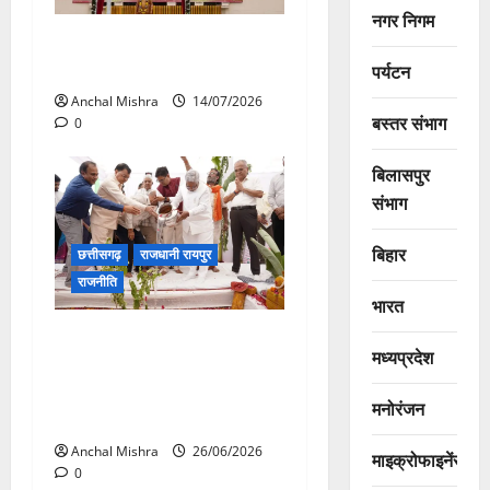
नगर निगम
छत्तीसगढ़ विधानसभा में गूंजा खाद
बीज कमीं का मामला
पर्यटन
Anchal Mishra
14/07/2026
बस्तर संभाग
0
बिलासपुर
संभाग
बिहार
छत्तीसगढ़
राजधानी रायपुर
राजनीति
भारत
CM विष्णु देव साय की सोच को
मध्यप्रदेश
साकार कर रहा टेक्सटाइल पार्क,
स्थानीय रोजगार को मिलेगी नई
मनोरंजन
उड़ान
Anchal Mishra
26/06/2026
माइक्रोफाइनेंस
0