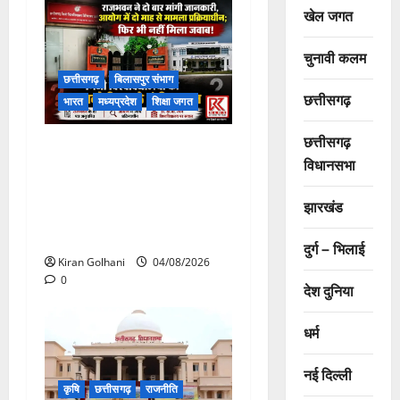
खेल जगत
चुनावी कलम
छत्तीसगढ़
बिलासपुर संभाग
छत्तीसगढ़
भारत
मध्यप्रदेश
शिक्षा जगत
छत्तीसगढ़
राजभवन के दो पत्रों का भी नहीं
विधानसभा
मिला जवाब! विनियामक आयोग की
जांच भी प्रक्रियाधीन, निजी
झारखंड
विश्वविद्यालय की जवाबदेही पर
उठे गंभीर सवाल…..
दुर्ग – भिलाई
Kiran Golhani
04/08/2026
0
देश दुनिया
धर्म
नई दिल्ली
कृषि
छत्तीसगढ़
राजनीति