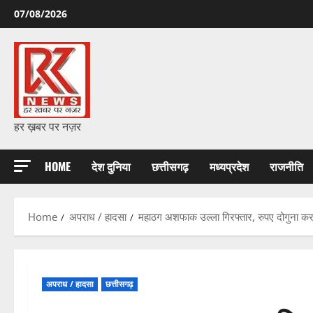
Skip
07/08/2026
to
content
हर ख़बर पर नज़र
HOME
देश दुनिया
छत्तीसगढ़
मध्यप्रदेश
राजनीति
Home
अपराध / हादसा
महाठग अशफाक उल्ला गिरफ्तार, रुपए दोगुना करन
अपराध / हादसा
छत्तीसगढ़