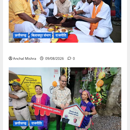
छत्तीसगढ़
बिलासपुर संभाग
राजनीति
138 करोड़ की लागत से नांदघाट-मुंगेली रोड होगा फोरलेन
Anchal Mishra
09/08/2026
0
छत्तीसगढ़
राजनीति