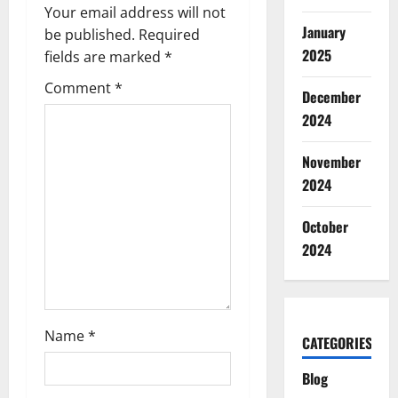
g
Your email address will not
January
be published.
Required
a
2025
fields are marked
*
t
Comment
*
December
2024
i
o
November
2024
n
October
2024
Name
*
CATEGORIES
Blog