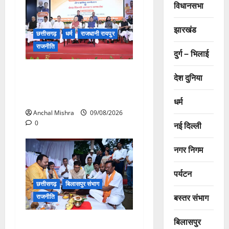
विधानसभा
झारखंड
छत्तीसगढ़
धर्म
राजधानी रायपुर
राजनीति
दुर्ग – भिलाई
संत शिरोमणि सेन जी महाराज के
देश दुनिया
नाम पर नया रायपुर में होगा चौक
का नामकरण
धर्म
Anchal Mishra
09/08/2026
0
नई दिल्ली
नगर निगम
पर्यटन
छत्तीसगढ़
बिलासपुर संभाग
बस्तर संभाग
राजनीति
बिलासपुर
138 करोड़ की लागत से नांदघाट-