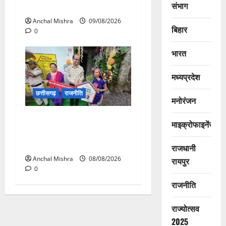
संभाग
मुंगेली रोड होगा फोरलेन
Anchal Mishra
09/08/2026
बिहार
0
भारत
मध्यप्रदेश
छत्तीसगढ़
राजनीति
मनोरंजन
आयुक्त वीबी -जीरामजी ने किया
माइक्रोफाइनेंस
ग्रामीण क्षेत्रों में निर्माण कार्यों का
औचक निरीक्षण
राजधानी
Anchal Mishra
08/08/2026
रायपुर
0
राजनीति
राज्योत्सव
2025