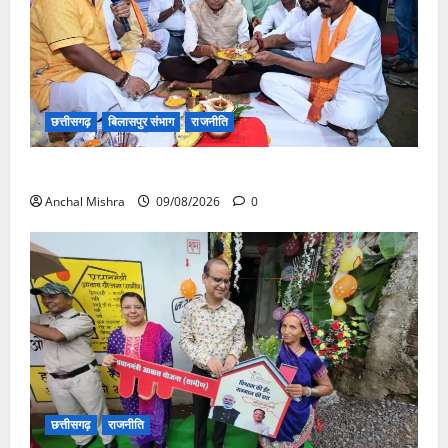
छत्तीसगढ़
बिलासपुर संभाग
राजनीति
138 करोड़ की लागत से नांदघाट-मुंगेली रोड होगा फोरलेन
Anchal Mishra
09/08/2026
0
छत्तीसगढ़
राजनीति