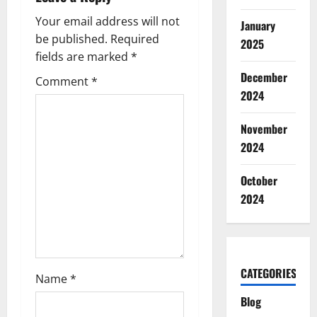
i
Your email address will not
January
g
be published.
Required
2025
fields are marked
*
a
December
Comment
*
2024
t
i
November
2024
o
October
n
2024
CATEGORIES
Name
*
Blog