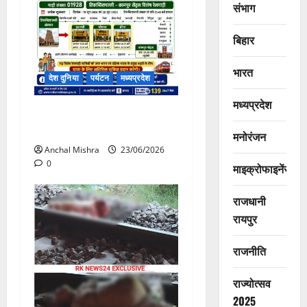
संभाग
बिहार
भारत
देश दुनिया
पर्यटन
मध्यप्रदेश
मध्यप्रदेश
कानपुर सेंट्रल–तिरुच्चिरापल्ली
के मध्य विशेष गाड़ी का संचालन
मनोरंजन
Anchal Mishra
23/06/2026
0
माइक्रोफाइनेंस
राजधानी
रायपुर
राजनीति
राज्योत्सव
2025