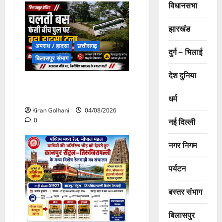
विधानसभा
झारखंड
अपराध / हादसा
छत्तीसगढ़
दुर्ग – भिलाई
बिलासपुर संभाग
देश दुनिया
चपोरा आश्रम के पास पुलिया
टूटने से यात्रियों से भरी बस फंसी
धर्म
Kiran Golhani
04/08/2026
नई दिल्ली
0
नगर निगम
पर्यटन
बस्तर संभाग
बिलासपुर