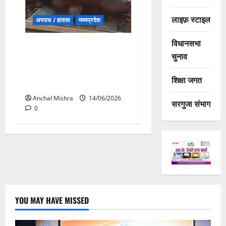
लाइफ़ स्टाइल
अपराध / हादसा
मध्यप्रदेश
विधानसभा
मुरैना में दर्दनाक रेल हादसा: आग
चुनाव
की अफवाह के बाद ट्रेन से कूदे
यात्री, दूसरी ट्रेन की चपेट में
शिक्षा जगत
आने से कई की मौत
Anchal Mishra
14/06/2026
सरगुजा संभाग
0
YOU MAY HAVE MISSED