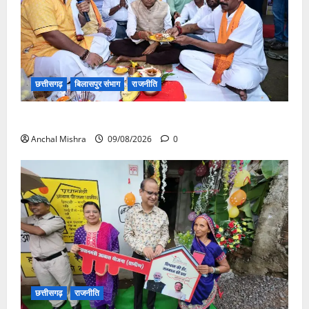
छत्तीसगढ़
बिलासपुर संभाग
राजनीति
138 करोड़ की लागत से नांदघाट-मुंगेली रोड होगा फोरलेन
Anchal Mishra
09/08/2026
0
छत्तीसगढ़
राजनीति