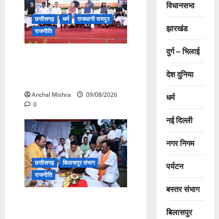
विधानसभा
छत्तीसगढ़
धर्म
राजधानी रायपुर
झारखंड
राजनीति
दुर्ग – भिलाई
संत शिरोमणि सेन जी महाराज के
नाम पर नया रायपुर में होगा चौक
देश दुनिया
का नामकरण
Anchal Mishra
09/08/2026
धर्म
0
नई दिल्ली
नगर निगम
छत्तीसगढ़
बिलासपुर संभाग
पर्यटन
राजनीति
बस्तर संभाग
138 करोड़ की लागत से नांदघाट-
बिलासपुर
मुंगेली रोड होगा फोरलेन