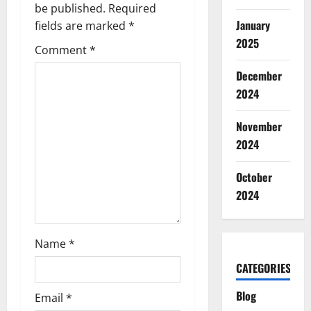
i
be published.
Required
January
g
fields are marked
*
2025
Comment
*
a
December
t
2024
i
November
o
2024
n
October
2024
Name
*
CATEGORIES
Blog
Email
*