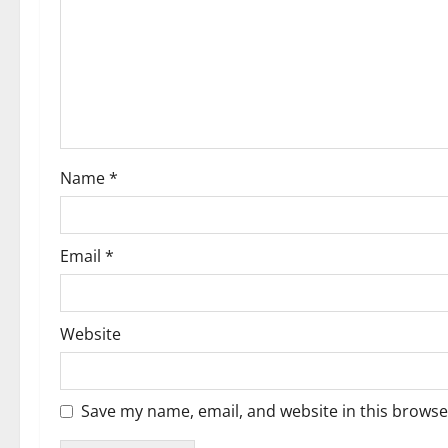
a
t
i
o
Name
*
n
Email
*
Website
Save my name, email, and website in this browse