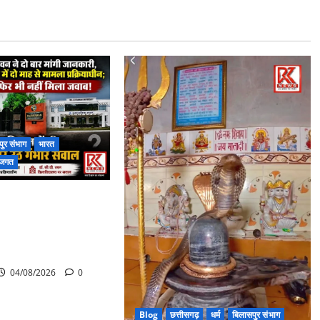
ुर संभाग
भारत
ा जगत
रों का भी नहीं मिला
 आयोग की जांच भी
जी विश्वविद्यालय की
 गंभीर सवाल…..
04/08/2026
0
Blog
छत्तीसगढ़
धर्म
बिलासपुर संभाग