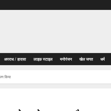
अपराध / हादसा
लाइफ़ स्टाइल
मनोरंजन
खेल जगत
धर्म
रोपण किया