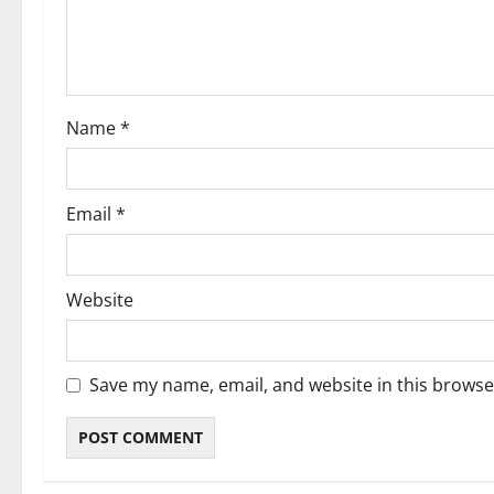
t
i
o
Name
*
n
Email
*
Website
Save my name, email, and website in this browse