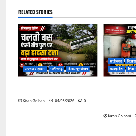
RELATED STORIES
छत्तीसगढ़
बिलासप
अपराध / हादसा
छत्तीसगढ़
बिलासपुर संभाग
मध्यप्रदेश
शिक्ष
चपोरा आश्रम के पास पुलिया टूटने से
राजभवन के दो पत्
यात्रियों से भरी बस फंसी
जवाब! विनियामक
प्रक्रियाधीन, नि
Kiran Golhani
04/08/2026
0
जवाबदेही पर उठे
Kiran Golhani