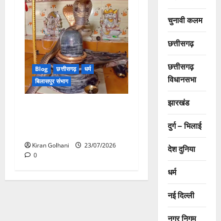
चुनावी कलम
छत्तीसगढ़
छत्तीसगढ़
Blog
छत्तीसगढ़
धर्म
विधानसभा
बिलासपुर संभाग
झारखंड
मंदिर में शिवलिंग से लिपटा नाग
देख उमड़ी श्रद्धालुओं की भीड़,
दुर्ग – भिलाई
सर्प मित्र ने किया सुरक्षित रेस्क्यू
Kiran Golhani
23/07/2026
देश दुनिया
0
धर्म
नई दिल्ली
नगर निगम