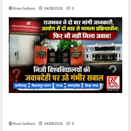
फंसी
Kiran Golhani
04/08/2026
0
छत्तीसगढ़
बिलासपुर संभाग
भारत
मध्यप्रदेश
शिक्षा जगत
राजभवन के दो पत्रों का भी नहीं मिला जवाब! विनियामक आयोग
की जांच भी प्रक्रियाधीन, निजी विश्वविद्यालय की जवाबदेही पर
उठे गंभीर सवाल…..
Kiran Golhani
04/08/2026
0