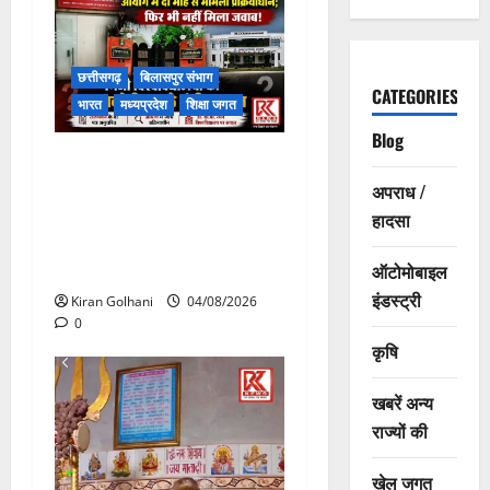
छत्तीसगढ़
बिलासपुर संभाग
CATEGORIES
भारत
मध्यप्रदेश
शिक्षा जगत
Blog
राजभवन के दो पत्रों का भी नहीं
मिला जवाब! विनियामक आयोग की
अपराध /
जांच भी प्रक्रियाधीन, निजी
हादसा
विश्वविद्यालय की जवाबदेही पर
उठे गंभीर सवाल…..
ऑटोमोबाइल
इंडस्ट्री
Kiran Golhani
04/08/2026
0
कृषि
खबरें अन्य
राज्यों की
खेल जगत