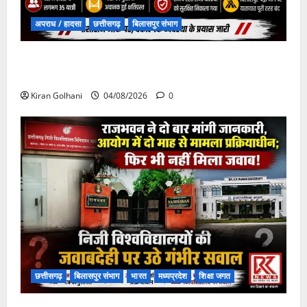
अपराध / हादसा
छत्तीसगढ़
बिलासपुर संभाग
चपोरा आश्रम के पास पुलिया टूटने से यात्रियों से भरी बस
फंसी
Kiran Golhani
04/08/2026
0
छत्तीसगढ़
बिलासपुर संभाग
भारत
मध्यप्रदेश
शिक्षा जगत