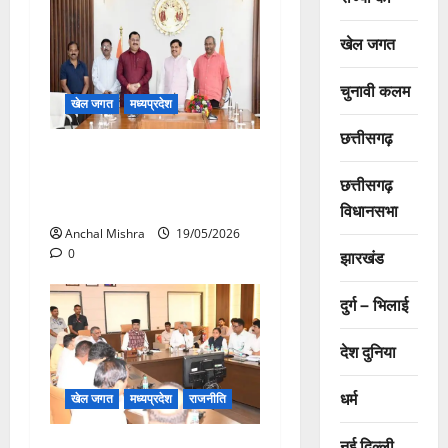
खेल जगत
चुनावी कलम
खेल जगत
मध्यप्रदेश
छत्तीसगढ़
मध्यप्रदेश को हॉकी का वैश्विक
केंद्र बनाने के लिए राज्य सरकार
छत्तीसगढ़
प्रतिबद्ध
विधानसभा
Anchal Mishra
19/05/2026
0
झारखंड
दुर्ग – भिलाई
देश दुनिया
धर्म
खेल जगत
मध्यप्रदेश
राजनीति
नई दिल्ली