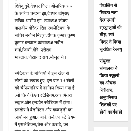
शिवलिंग से
शिवेंदु दुबे,देवघर जिला ओलंपिक संघ
लिपटा नाग
के सचिव चन्दना झा,देवघर डीएसए
देख उमड़ी
सचिव आशीष झा, उपाध्यक्ष संजय
श्रद्धालुओं की
मालवीय,बीरेंद्र सिंह,एथलेटिक्स के
भीड़, सर्प
सचिव मनोज मिश्रा,दीपक कुमार,कृष्ण
मित्र ने किया
कुमार बर्नवाल,कोषाध्यक्ष नवीन
सुरक्षित रेस्क्यू
शर्मा,जिम्मी,गोरे ,प्रीतम
भारद्वाज,विद्यानंद राय ,मौजूद थे।
संयुक्त
संचालक ने
स्पेटेकरा के बच्चियों ने इस खेल से
किया स्कूलों
लोगों को रूबरू हुए. इस बार 13 खेलों
का औचक
को चैंपियनशिप में शामिल किया गया है
निरीक्षण,
,जो कि केकेएन स्टेडियम,आर मित्रा
अनुपस्थित
स्कूल,और इनडोर स्टेडियम में होगा।
शिक्षकों पर
इनडोर मे बैडमिंटन और कब्बड्डी का
होगी कार्यवाही
आयोजन हुआ,जबकि केकेएन स्टेडियम
में एथलेटिक्स,चेस और कराटे, का