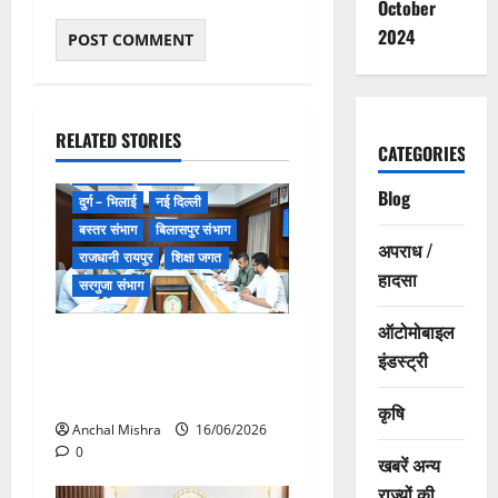
October
2024
RELATED STORIES
CATEGORIES
खेल जगत
छत्तीसगढ़
Blog
दुर्ग – भिलाई
नई दिल्ली
बस्तर संभाग
बिलासपुर संभाग
अपराध /
राजधानी रायपुर
शिक्षा जगत
हादसा
सरगुजा संभाग
ऑटोमोबाइल
सरगुजा से उठेगी योग की गूंज,
इंडस्ट्री
“वर्ल्ड रिकॉर्ड बनाने को छत्तीसगढ़
तैयार!”
कृषि
Anchal Mishra
16/06/2026
0
खबरें अन्य
राज्यों की