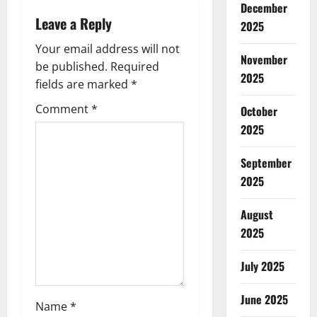
a
December
Leave a Reply
v
2025
Your email address will not
i
November
be published.
Required
2025
g
fields are marked
*
Comment
*
October
a
2025
t
September
i
2025
o
August
n
2025
July 2025
June 2025
Name
*