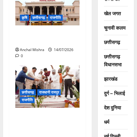
खेल जगत
कृषि
छत्तीसगढ़
राजनीति
चुनावी कलम
छत्तीसगढ़ विधानसभा में गूंजा खाद
बीज कमीं का मामला
छत्तीसगढ़
Anchal Mishra
14/07/2026
छत्तीसगढ़
0
विधानसभा
झारखंड
दुर्ग – भिलाई
छत्तीसगढ़
राजधानी रायपुर
राजनीति
देश दुनिया
CM विष्णु देव साय की सोच को
धर्म
साकार कर रहा टेक्सटाइल पार्क,
स्थानीय रोजगार को मिलेगी नई
नई दिल्ली