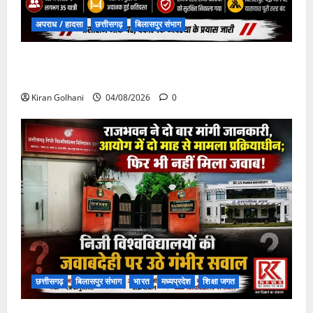
अपराध / हादसा
छत्तीसगढ़
बिलासपुर संभाग
चपोरा आश्रम के पास पुलिया टूटने से यात्रियों से भरी बस
फंसी
Kiran Golhani
04/08/2026
0
छत्तीसगढ़
बिलासपुर संभाग
भारत
मध्यप्रदेश
शिक्षा जगत