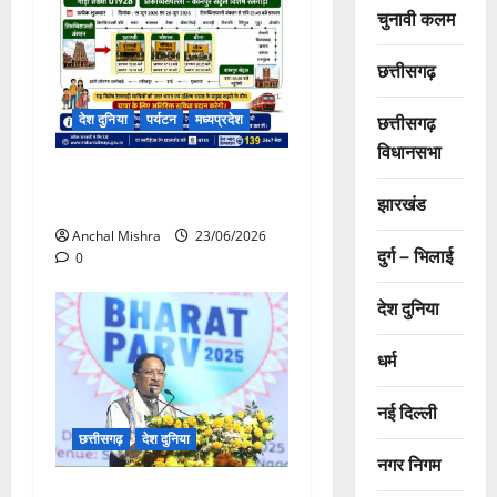
चुनावी कलम
छत्तीसगढ़
छत्तीसगढ़
देश दुनिया
पर्यटन
मध्यप्रदेश
विधानसभा
कानपुर सेंट्रल–तिरुच्चिरापल्ली
झारखंड
के मध्य विशेष गाड़ी का संचालन
Anchal Mishra
23/06/2026
दुर्ग – भिलाई
0
देश दुनिया
धर्म
नई दिल्ली
छत्तीसगढ़
देश दुनिया
नगर निगम