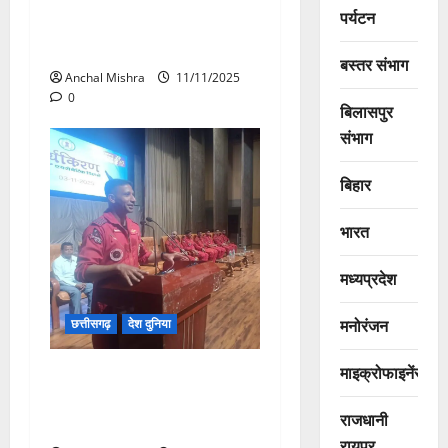
सरदार पटेल की 150वीं जयंती वर्ष
पर्यटन
पर आयोजित भारत पर्व में शामिल
हुए छत्तीसगढ़ के CM
बस्तर संभाग
Anchal Mishra
11/11/2025
0
बिलासपुर
संभाग
बिहार
भारत
मध्यप्रदेश
मनोरंजन
छत्तीसगढ़
देश दुनिया
माइक्रोफाइनेंस
सूर्यकिरण एरोबैटिक टीम ने बच्चों
से की मुलाकात, दी प्रेरणा –
राजधानी
बढ़ाया उत्साह
रायपुर