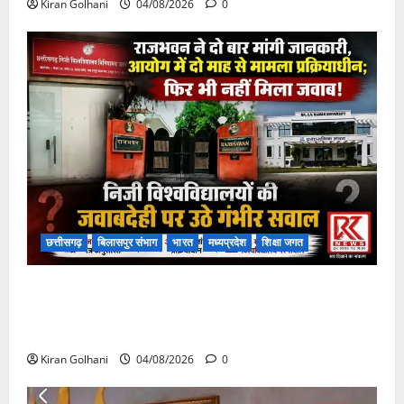
Kiran Golhani
04/08/2026
0
छत्तीसगढ़
बिलासपुर संभाग
भारत
मध्यप्रदेश
शिक्षा जगत
राजभवन के दो पत्रों का भी नहीं मिला जवाब! विनियामक आयोग
की जांच भी प्रक्रियाधीन, निजी विश्वविद्यालय की जवाबदेही पर
उठे गंभीर सवाल…..
Kiran Golhani
04/08/2026
0