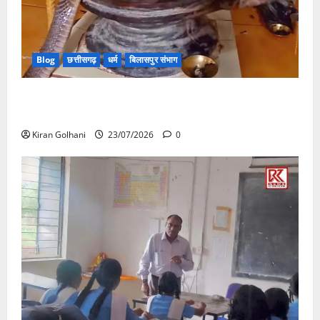
Blog
छत्तीसगढ़
धर्म
बिलासपुर संभाग
मंदिर में शिवलिंग से लिपटा नाग देख उमड़ी श्रद्धालुओं की भीड़,
सर्प मित्र ने किया सुरक्षित रेस्क्यू
Kiran Golhani
23/07/2026
0