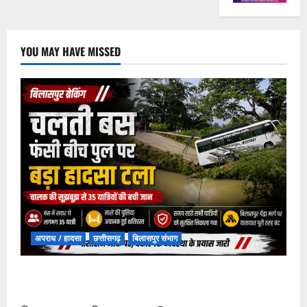
YOU MAY HAVE MISSED
अपराध / हादसा
छत्तीसगढ़
बिलासपुर संभाग
चपोरा आश्रम के पास पुलिया टूटने से यात्रियों से भरी बस
फंसी