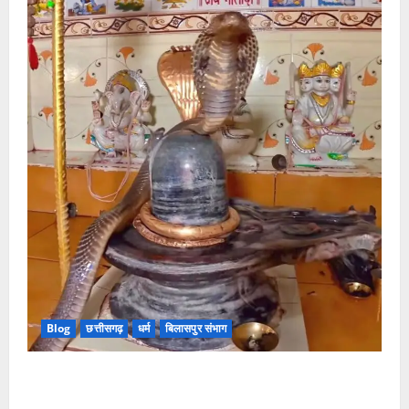
Blog
छत्तीसगढ़
धर्म
बिलासपुर संभाग
मंदिर में शिवलिंग से लिपटा नाग देख उमड़ी श्रद्धालुओं की भीड़,
सर्प मित्र ने किया सुरक्षित रेस्क्यू