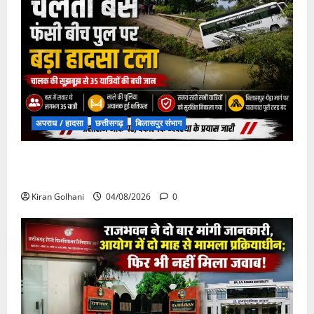
अपराध / हादसा
छत्तीसगढ़
बिलासपुर संभाग
चपोरा आश्रम के पास पुलिया टूटने से यात्रियों से भरी बस
फंसी
Kiran Golhani
04/08/2026
0