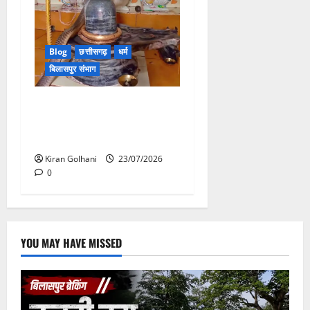
Blog
छत्तीसगढ़
धर्म
बिलासपुर संभाग
मंदिर में शिवलिंग से लिपटा नाग
देख उमड़ी श्रद्धालुओं की भीड़,
सर्प मित्र ने किया सुरक्षित रेस्क्यू
Kiran Golhani
23/07/2026
0
YOU MAY HAVE MISSED