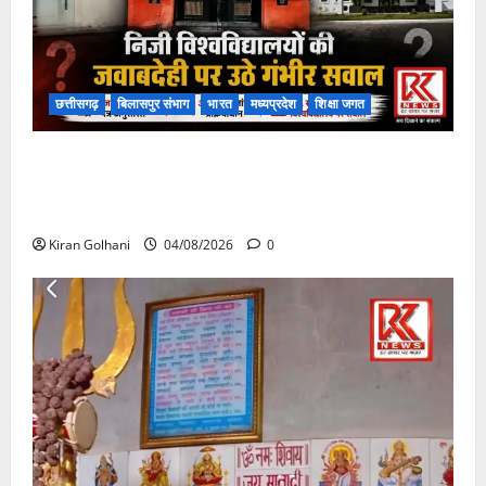
छत्तीसगढ़
बिलासपुर संभाग
भारत
मध्यप्रदेश
शिक्षा जगत
राजभवन के दो पत्रों का भी नहीं मिला जवाब! विनियामक आयोग
की जांच भी प्रक्रियाधीन, निजी विश्वविद्यालय की जवाबदेही पर
उठे गंभीर सवाल…..
Kiran Golhani
04/08/2026
0