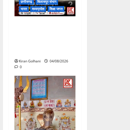
छत्तीसगढ़
बिलासपुर संभाग
भारत
मध्यप्रदेश
शिक्षा जगत
राजभवन के दो पत्रों का भी नहीं
मिला जवाब! विनियामक आयोग की
जांच भी प्रक्रियाधीन, निजी
विश्वविद्यालय की जवाबदेही पर
उठे गंभीर सवाल…..
Kiran Golhani
04/08/2026
0