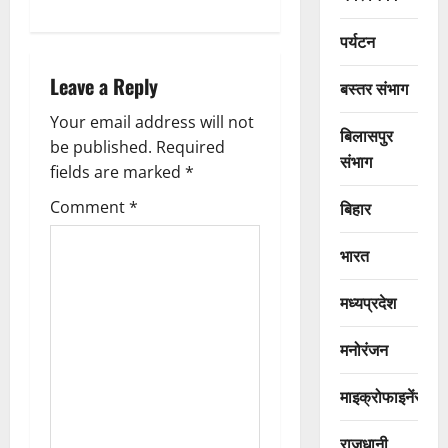
a
पर्यटन
v
Leave a Reply
बस्तर संभाग
i
Your email address will not
बिलासपुर
g
be published.
Required
संभाग
fields are marked
*
a
Comment
*
बिहार
t
भारत
i
मध्यप्रदेश
o
मनोरंजन
n
माइक्रोफाइनेंस
राजधानी