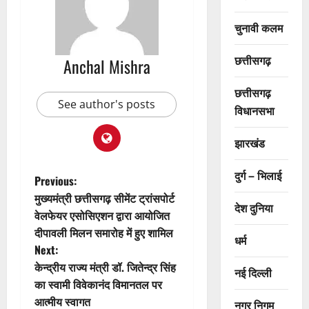
चुनावी कलम
छत्तीसगढ़
Anchal Mishra
छत्तीसगढ़
See author's posts
विधानसभा
झारखंड
दुर्ग – भिलाई
P
Previous:
मुख्यमंत्री छत्तीसगढ़ सीमेंट ट्रांसपोर्ट
o
देश दुनिया
वेलफेयर एसोसिएशन द्वारा आयोजित
दीपावली मिलन समारोह में हुए शामिल
s
धर्म
Next:
t
केन्द्रीय राज्य मंत्री डॉ. जितेन्द्र सिंह
नई दिल्ली
का स्वामी विवेकानंद विमानतल पर
n
आत्मीय स्वागत
नगर निगम