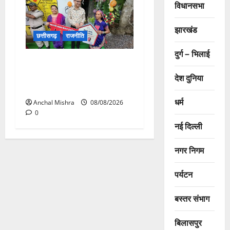
विधानसभा
झारखंड
छत्तीसगढ़
राजनीति
दुर्ग – भिलाई
आयुक्त वीबी -जीरामजी ने किया
ग्रामीण क्षेत्रों में निर्माण कार्यों का
देश दुनिया
औचक निरीक्षण
धर्म
Anchal Mishra
08/08/2026
0
नई दिल्ली
नगर निगम
पर्यटन
बस्तर संभाग
बिलासपुर