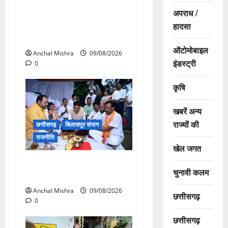
अपराध /
संत शिरोमणि सेन जी महाराज के
नाम पर नया रायपुर में होगा चौक
हादसा
का नामकरण
ऑटोमोबाइल
Anchal Mishra
09/08/2026
इंडस्ट्री
0
कृषि
खबरें अन्य
राज्यों की
छत्तीसगढ़
बिलासपुर संभाग
राजनीति
खेल जगत
138 करोड़ की लागत से नांदघाट-
चुनावी कलम
मुंगेली रोड होगा फोरलेन
Anchal Mishra
09/08/2026
छत्तीसगढ़
0
छत्तीसगढ़