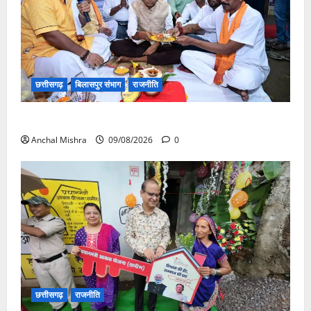
छत्तीसगढ़
बिलासपुर संभाग
राजनीति
138 करोड़ की लागत से नांदघाट-मुंगेली रोड होगा फोरलेन
Anchal Mishra
09/08/2026
0
छत्तीसगढ़
राजनीति