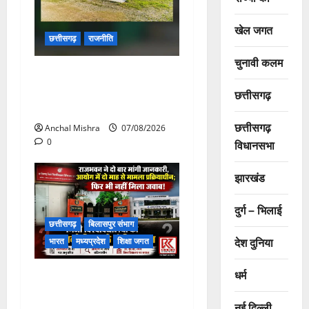
खेल जगत
छत्तीसगढ़
राजनीति
चुनावी कलम
छत्तीसगढ़ सरकार की स्वच्छ ऊर्जा
और पर्यावरण संरक्षण की दिशा में
छत्तीसगढ़
बड़ा कदम
छत्तीसगढ़
Anchal Mishra
07/08/2026
0
विधानसभा
झारखंड
दुर्ग – भिलाई
छत्तीसगढ़
बिलासपुर संभाग
देश दुनिया
भारत
मध्यप्रदेश
शिक्षा जगत
धर्म
राजभवन के दो पत्रों का भी नहीं
मिला जवाब! विनियामक आयोग की
नई दिल्ली