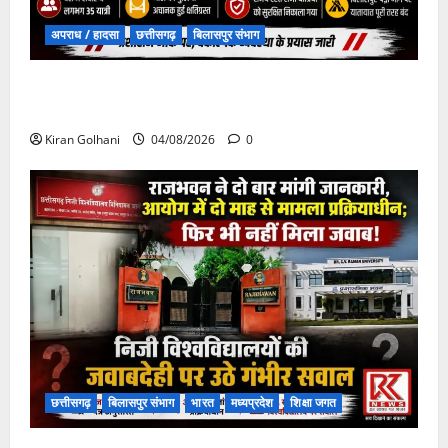
अपराध / हादसा
छत्तीसगढ़
बिलासपुर संभाग
चपोरा आश्रम के पास पुलिया टूटने से यात्रियों से भरी बस
फंसी
Kiran Golhani
04/08/2026
0
छत्तीसगढ़
बिलासपुर संभाग
भारत
मध्यप्रदेश
शिक्षा जगत