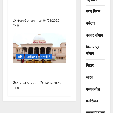
जांच भी प्रक्रियाधीन, निजी
विश्वविद्यालय की जवाबदेही पर
नगर निगम
उठे गंभीर सवाल…..
Kiran Golhani
04/08/2026
पर्यटन
0
बस्तर संभाग
बिलासपुर
संभाग
कृषि
छत्तीसगढ़
राजनीति
बिहार
छत्तीसगढ़ विधानसभा में गूंजा खाद
बीज कमीं का मामला
भारत
Anchal Mishra
14/07/2026
मध्यप्रदेश
0
मनोरंजन
माइक्रोफाइनेंस