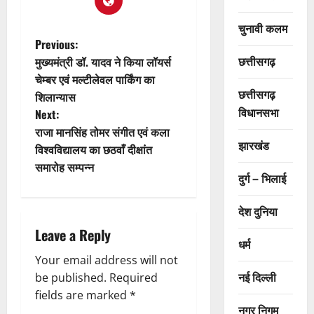
चुनावी कलम
P
Previous:
छत्तीसगढ़
मुख्यमंत्री डॉ. यादव ने किया लॉयर्स
o
चेम्बर एवं मल्टीलेवल पार्किंग का
छत्तीसगढ़
शिलान्यास
s
विधानसभा
Next:
t
राजा मानसिंह तोमर संगीत एवं कला
झारखंड
विश्वविद्यालय का छठवाँ दीक्षांत
n
समारोह सम्पन्न
दुर्ग – भिलाई
a
देश दुनिया
v
Leave a Reply
धर्म
i
Your email address will not
नई दिल्ली
g
be published.
Required
fields are marked
*
नगर निगम