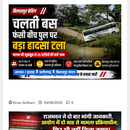
अपराध / हादसा
छत्तीसगढ़
बिलासपुर संभाग
चपोरा आश्रम के पास पुलिया टूटने से यात्रियों से भरी बस
फंसी
Kiran Golhani
04/08/2026
0