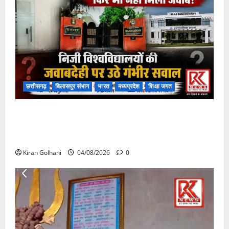
छत्तीसगढ़
बिलासपुर संभाग
भारत
मध्यप्रदेश
शिक्षा जगत
राजभवन के दो पत्रों का भी नहीं मिला जवाब! विनियामक आयोग
की जांच भी प्रक्रियाधीन, निजी विश्वविद्यालय की जवाबदेही पर
उठे गंभीर सवाल…..
Kiran Golhani
04/08/2026
0