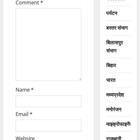
a
Comment
*
t
पर्यटन
i
बस्तर संभाग
o
बिलासपुर
n
संभाग
बिहार
भारत
Name
*
मध्यप्रदेश
मनोरंजन
Email
*
माइक्रोफाइनेंस
राजधानी
Website