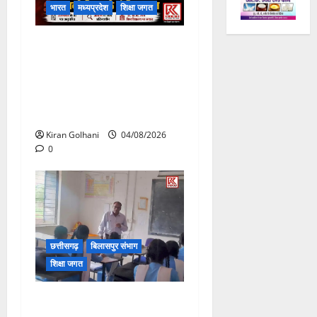
भारत
मध्यप्रदेश
शिक्षा जगत
राजभवन के दो पत्रों का भी नहीं
मिला जवाब! विनियामक आयोग की
जांच भी प्रक्रियाधीन, निजी
विश्वविद्यालय की जवाबदेही पर
उठे गंभीर सवाल…..
Kiran Golhani
04/08/2026
0
छत्तीसगढ़
बिलासपुर संभाग
शिक्षा जगत
संयुक्त संचालक ने किया स्कूलों