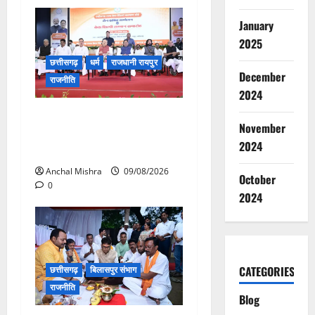
January
2025
छत्तीसगढ़
धर्म
राजधानी रायपुर
December
राजनीति
2024
संत शिरोमणि सेन जी महाराज के
November
नाम पर नया रायपुर में होगा चौक
2024
का नामकरण
Anchal Mishra
09/08/2026
October
0
2024
CATEGORIES
छत्तीसगढ़
बिलासपुर संभाग
राजनीति
Blog