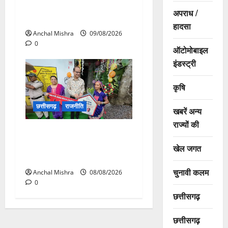
138 करोड़ की लागत से नांदघाट-
अपराध /
मुंगेली रोड होगा फोरलेन
हादसा
Anchal Mishra
09/08/2026
0
ऑटोमोबाइल
इंडस्ट्री
कृषि
छत्तीसगढ़
राजनीति
खबरें अन्य
राज्यों की
आयुक्त वीबी -जीरामजी ने किया
ग्रामीण क्षेत्रों में निर्माण कार्यों का
खेल जगत
औचक निरीक्षण
चुनावी कलम
Anchal Mishra
08/08/2026
0
छत्तीसगढ़
छत्तीसगढ़