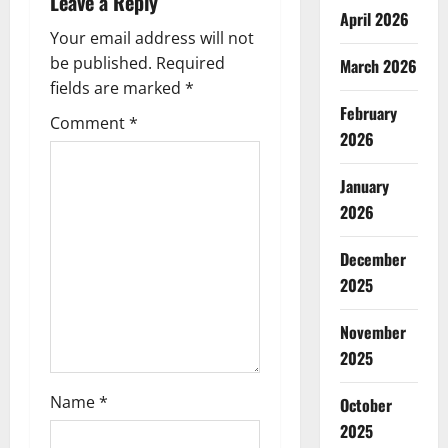
Leave a Reply
April 2026
v
Your email address will not
be published.
Required
March 2026
i
fields are marked
*
g
February
Comment
*
2026
a
January
t
2026
i
December
o
2025
n
November
2025
Name
*
October
2025