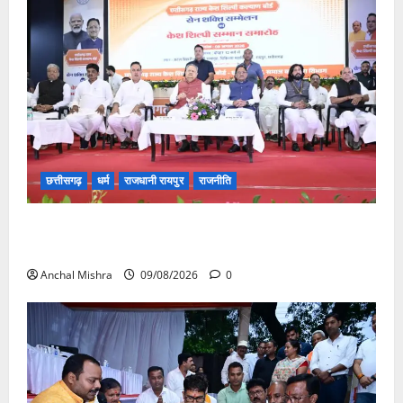
छत्तीसगढ़
धर्म
राजधानी रायपुर
राजनीति
संत शिरोमणि सेन जी महाराज के नाम पर नया रायपुर में होगा
चौक का नामकरण
Anchal Mishra
09/08/2026
0