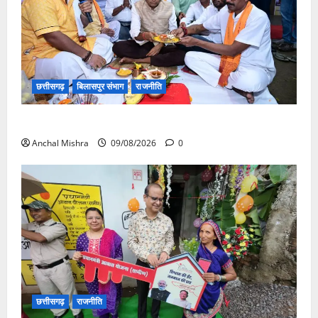
छत्तीसगढ़
बिलासपुर संभाग
राजनीति
138 करोड़ की लागत से नांदघाट-मुंगेली रोड होगा फोरलेन
Anchal Mishra
09/08/2026
0
छत्तीसगढ़
राजनीति