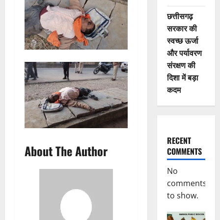
छत्तीसगढ़
सरकार की
स्वच्छ ऊर्जा
और पर्यावरण
संरक्षण की
दिशा में बड़ा
कदम
RECENT
About The Author
COMMENTS
No
comments
to show.