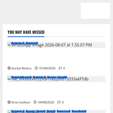
YOU MAY HAVE MISSED
छत्तीसगढ़
राजनीति
छत्तीसगढ़ सरकार की स्वच्छ ऊर्जा और पर्यावरण संरक्षण की
दिशा में बड़ा कदम
Anchal Mishra
07/08/2026
0
अपराध / हादसा
छत्तीसगढ़
बिलासपुर संभाग
चपोरा आश्रम के पास पुलिया टूटने से यात्रियों से भरी बस
फंसी
Kiran Golhani
04/08/2026
0
छत्तीसगढ़
बिलासपुर संभाग
भारत
मध्यप्रदेश
शिक्षा जगत