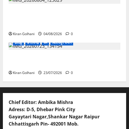
राजभवन के दो पत्रों का भी नहीं मिला जवाब! विनियामक आयोग
की जांच भी प्रक्रियाधीन, निजी विश्वविद्यालय की जवाबदेही पर
उठे गंभीर सवाल…..
Kiran Golhani
04/08/2026
0
Blog
छत्तीसगढ़
धर्म
बिलासपुर संभाग
मंदिर में शिवलिंग से लिपटा नाग देख उमड़ी श्रद्धालुओं की भीड़,
सर्प मित्र ने किया सुरक्षित रेस्क्यू
Kiran Golhani
23/07/2026
0
Chief Editor: Ambika Mishra
Adress: D-5, Dhebar Pink City
Gayaytari Nagar,Shankar Nagar Raipur
Chhattisgarh Pin- 492001 Mob.