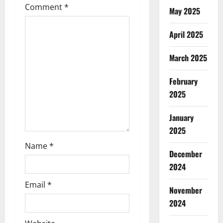
Comment
*
a
May 2025
t
April 2025
i
March 2025
o
February
2025
n
January
2025
Name
*
December
2024
Email
*
November
2024