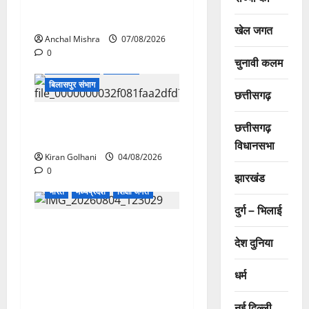
और पर्यावरण संरक्षण की दिशा में
बड़ा कदम
खेल जगत
Anchal Mishra
07/08/2026
0
चुनावी कलम
अपराध / हादसा
छत्तीसगढ़
बिलासपुर संभाग
छत्तीसगढ़
चपोरा आश्रम के पास पुलिया
छत्तीसगढ़
टूटने से यात्रियों से भरी बस फंसी
विधानसभा
Kiran Golhani
04/08/2026
0
छत्तीसगढ़
बिलासपुर संभाग
झारखंड
भारत
मध्यप्रदेश
शिक्षा जगत
दुर्ग – भिलाई
राजभवन के दो पत्रों का भी नहीं
देश दुनिया
मिला जवाब! विनियामक आयोग की
जांच भी प्रक्रियाधीन, निजी
धर्म
विश्वविद्यालय की जवाबदेही पर
उठे गंभीर सवाल…..
नई दिल्ली