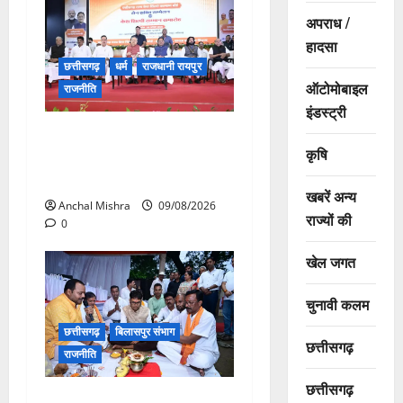
अपराध /
हादसा
छत्तीसगढ़
धर्म
राजधानी रायपुर
ऑटोमोबाइल
राजनीति
इंडस्ट्री
संत शिरोमणि सेन जी महाराज के
कृषि
नाम पर नया रायपुर में होगा चौक
का नामकरण
खबरें अन्य
Anchal Mishra
09/08/2026
राज्यों की
0
खेल जगत
चुनावी कलम
छत्तीसगढ़
बिलासपुर संभाग
छत्तीसगढ़
राजनीति
छत्तीसगढ़
138 करोड़ की लागत से नांदघाट-