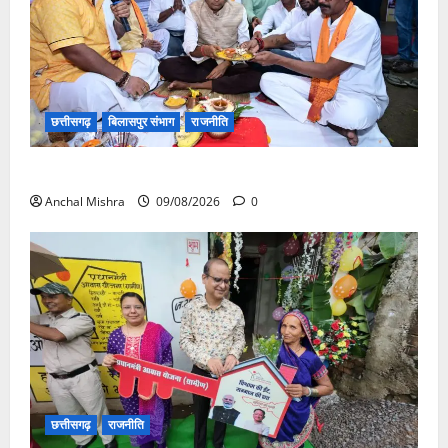
छत्तीसगढ़
बिलासपुर संभाग
राजनीति
138 करोड़ की लागत से नांदघाट-मुंगेली रोड होगा फोरलेन
Anchal Mishra
09/08/2026
0
छत्तीसगढ़
राजनीति