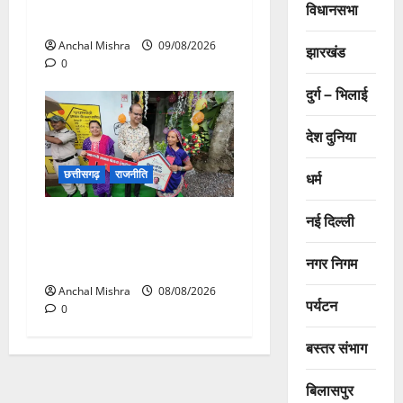
विधानसभा
मुंगेली रोड होगा फोरलेन
Anchal Mishra
09/08/2026
झारखंड
0
दुर्ग – भिलाई
देश दुनिया
छत्तीसगढ़
राजनीति
धर्म
आयुक्त वीबी -जीरामजी ने किया
नई दिल्ली
ग्रामीण क्षेत्रों में निर्माण कार्यों का
नगर निगम
औचक निरीक्षण
Anchal Mishra
08/08/2026
पर्यटन
0
बस्तर संभाग
बिलासपुर