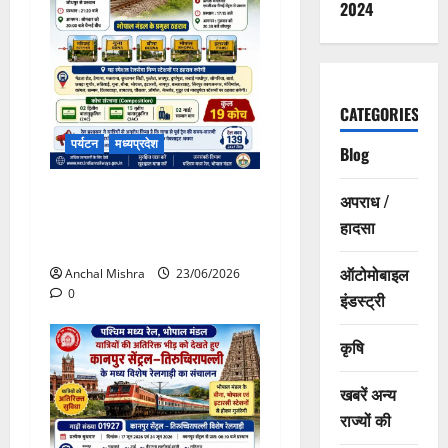
2024
CATEGORIES
पर्यटन
मध्यप्रदेश
Blog
जोधपुर-चैन्नई के बीच 05 ट्रिप
अपराध /
साप्ताहिक समर स्पेशल ट्रेन का
हादसा
संचालन
ऑटोमोबाइल
Anchal Mishra
23/06/2026
0
इंडस्ट्री
कृषि
खबरें अन्य
राज्यों की