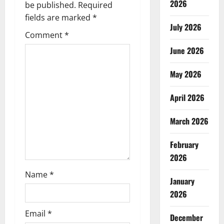
i
2026
be published.
Required
g
fields are marked
*
July 2026
Comment
*
a
June 2026
t
May 2026
i
April 2026
o
March 2026
n
February
2026
Name
*
January
2026
Email
*
December