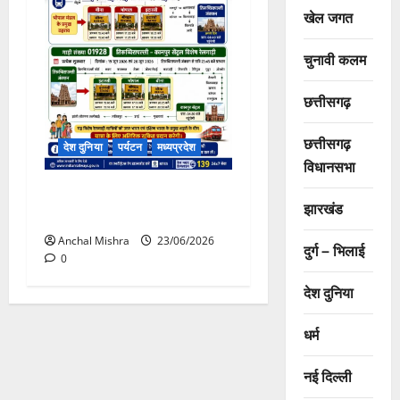
खेल जगत
चुनावी कलम
छत्तीसगढ़
छत्तीसगढ़
देश दुनिया
पर्यटन
मध्यप्रदेश
विधानसभा
कानपुर सेंट्रल–तिरुच्चिरापल्ली
झारखंड
के मध्य विशेष गाड़ी का संचालन
Anchal Mishra
23/06/2026
दुर्ग – भिलाई
0
देश दुनिया
धर्म
नई दिल्ली