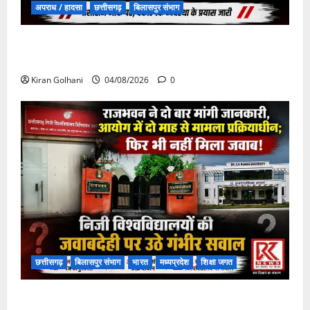
अपराध / हादसा
छत्तीसगढ़
बिलासपुर संभाग
चपोरा आश्रम के पास पुलिया टूटने से यात्रियों से भरी बस
फंसी
Kiran Golhani
04/08/2026
0
छत्तीसगढ़
बिलासपुर संभाग
भारत
मध्यप्रदेश
शिक्षा जगत
राजभवन के दो पत्रों का भी नहीं मिला जवाब! विनियामक आयोग