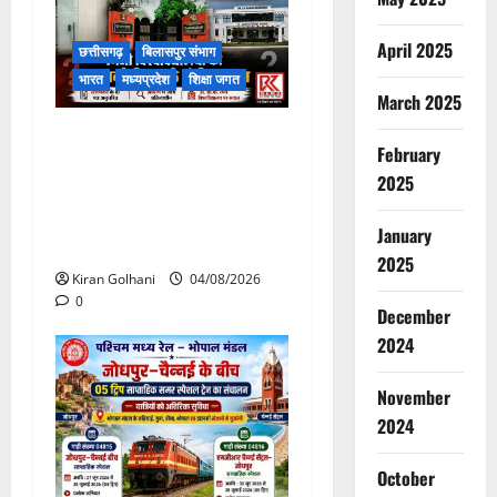
April 2025
छत्तीसगढ़
बिलासपुर संभाग
भारत
मध्यप्रदेश
शिक्षा जगत
March 2025
राजभवन के दो पत्रों का भी नहीं
February
मिला जवाब! विनियामक आयोग की
2025
जांच भी प्रक्रियाधीन, निजी
विश्वविद्यालय की जवाबदेही पर
January
उठे गंभीर सवाल…..
2025
Kiran Golhani
04/08/2026
0
December
2024
November
2024
October